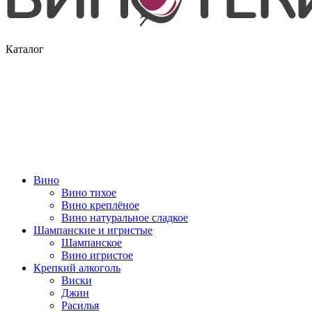
Каталог
Вино
Вино тихое
Вино креплёное
Вино натуральное сладкое
Шампанские и игристые
Шампанское
Вино игристое
Крепкий алкоголь
Виски
Джин
Расилья