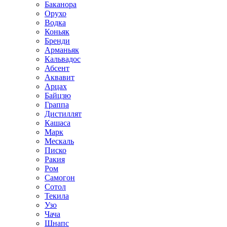
Баканора
Орухо
Водка
Коньяк
Бренди
Арманьяк
Кальвадос
Абсент
Аквавит
Арцах
Байцзю
Граппа
Дистиллят
Кашаса
Марк
Мескаль
Писко
Ракия
Ром
Самогон
Сотол
Текила
Узо
Чача
Шнапс