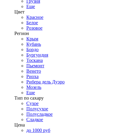
Грузия
Еще
Цвет
Красное
Белое
Розовое
Регион
Крым
Кубань
Бордо
Бургундия
Тоскана
Пьемонт
Венето
Риоха
Рибера дель Дуэро
Мозель
Еще
Тип по сахару
Сухое
Полусухое
Полусладкое
Сладкое
Цена
до 1000 руб