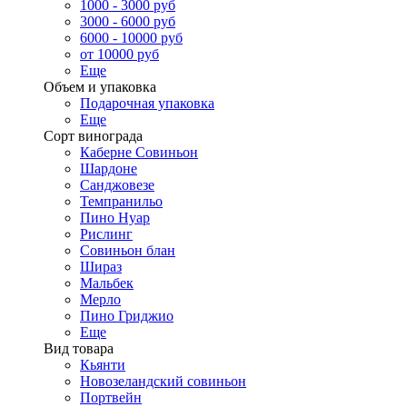
1000 - 3000 руб
3000 - 6000 руб
6000 - 10000 руб
от 10000 руб
Еще
Объем и упаковка
Подарочная упаковка
Еще
Сорт винограда
Каберне Совиньон
Шардоне
Санджовезе
Темпранильо
Пино Нуар
Рислинг
Совиньон блан
Шираз
Мальбек
Мерло
Пино Гриджио
Еще
Вид товара
Кьянти
Новозеландский совиньон
Портвейн