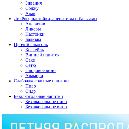
Зивания
Соджу
Арак
Ликёры, настойки, аперитивы и бальзамы
Аперитив
Ликеры
Настойки
Бальзам
Прочий алкоголь
Коктейль
Винный напиток
Саке
Сетю
Плодовое вино
Авамори
Слабоалкогольные напитки
Пиво
Сидр
Безалкогольные напитки
Безалкогольное пиво
Безалкогольное вино