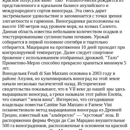
Красное полусухое вино "Talo" Primitivo-Merlot рождается из
представленного в идеальном балансе апулийского и
международного сортов винограда. Эта смесь дарит
экстремальное удовольствие и запоминается с точки зрения
элегантности и гармонии. Виноградники расположены на
высоте 100 метров над уровнем моря, на холмах Саленто.
Данная область известна небольшим количеством осадков и
текстурированными суглинистыми почвами. Урожай
собирается в первой половине сентября и тщательно
отбирается. Мацерация на протяжении 10 дней проходит при
контролируемой температуре. Далее следует спиртовое
брожение с использованием отобранных дрожжей. "Тало"
Примитиво-Мерло способно прекрасно храниться минимум 5
лет.
Винодельня Feudi di San Marzano основана в 2003 году в
районе Апулия, но культивировать виноград на этой земле
начали несколько тысячелетий назад. Исторические
свидетельства показывают, что в VII веке до нашей эры здесь
выращивали виноград, а греки называли этот район Enotria,
что означает "земля вина". Интересно, что сегодняшние
владельцы поместья Cantine San Marzano и Farnese Vini
позаимствовали метод выращивания винограда из Древней
Греции, известный как "альберелло" — "кустовая" лоза. В
распоряжении фирмы Феуди ди Сан Марцано внушительные
500 га виноградников, расположенные в основном на красной