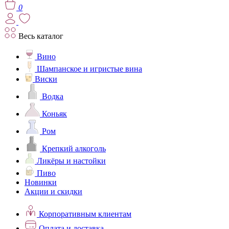
0
Весь каталог
Вино
Шампанское и игристые вина
Виски
Водка
Коньяк
Ром
Крепкий алкоголь
Ликёры и настойки
Пиво
Новинки
Акции и скидки
Корпоративным клиентам
Оплата и доставка