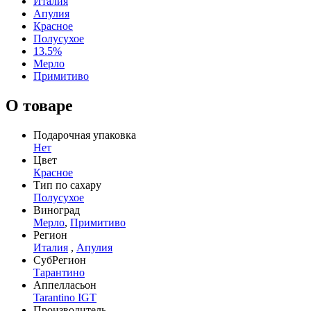
Италия
Апулия
Красное
Полусухое
13.5%
Мерло
Примитиво
О товаре
Подарочная упаковка
Нет
Цвет
Красное
Тип по сахару
Полусухое
Виноград
Мерло
,
Примитиво
Регион
Италия
,
Апулия
СубРегион
Тарантино
Аппелласьон
Tarantino IGT
Производитель