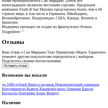
почве муниципалитета Сан Марцано. Почти все
виноградники засажены местными сортами. Продукция
компании Feudi di San Marzano представлена более, чем в 60
странах мира, в том числе в Германии, Швейцарии,
Великобритании, Нидерландах, США, Канаде, Японии и
Бразилии.
Выдержка проходит на осадке во французских бочках.
Подробнее
Отзывы
Ваш отзыв о Сан Марцано Тало Примитиво Мерло Тарантино
поможет другим покупателям определиться с выбором.
Поделитесь своими впечатлениями.
Оставить отзыв
Возможно вы искали
до 1000 рублей
Вино в подарок
Новозеландский совиньон
Киндзмараули
Кьянти
Крымское вино
Амароне
Бароло
Брунелло
Портвейн
Херес
Вермут
Наличие