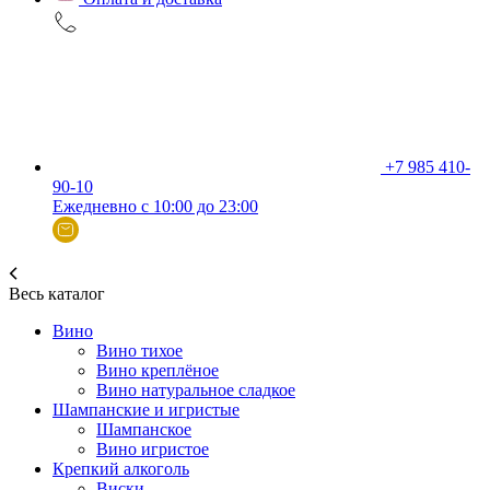
+7 985 410-
90-10
Ежедневно с 10:00 до 23:00
Весь каталог
Вино
Вино тихое
Вино креплёное
Вино натуральное сладкое
Шампанские и игристые
Шампанское
Вино игристое
Крепкий алкоголь
Виски