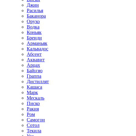
Джин
Расилья
Баканора
Орухо
Водка
Коньяк
Бренди
Арманьяк
Кальвадос
Абсент
Аквавит
Арцах
Байцзю
Граппа
Дистиллят
Кашаса
Марк
Мескаль
Писко
Ракия
Ром
Самогон
Сотол
Текила