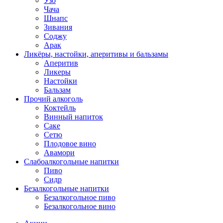
Узо
Чача
Шнапс
Зивания
Соджу
Арак
Ликёры, настойки, аперитивы и бальзамы
Аперитив
Ликеры
Настойки
Бальзам
Прочий алкоголь
Коктейль
Винный напиток
Саке
Сетю
Плодовое вино
Авамори
Слабоалкогольные напитки
Пиво
Сидр
Безалкогольные напитки
Безалкогольное пиво
Безалкогольное вино