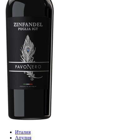
Италия
Апулия