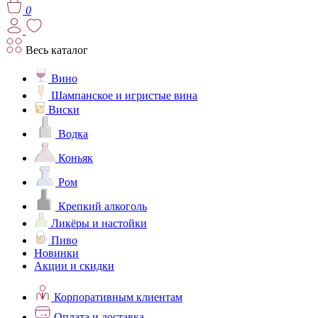
0
Весь каталог
Вино
Шампанское и игристые вина
Виски
Водка
Коньяк
Ром
Крепкий алкоголь
Ликёры и настойки
Пиво
Новинки
Акции и скидки
Корпоративным клиентам
Оплата и доставка