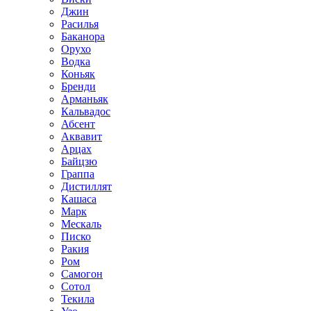
Джин
Расилья
Баканора
Орухо
Водка
Коньяк
Бренди
Арманьяк
Кальвадос
Абсент
Аквавит
Арцах
Байцзю
Граппа
Дистиллят
Кашаса
Марк
Мескаль
Писко
Ракия
Ром
Самогон
Сотол
Текила