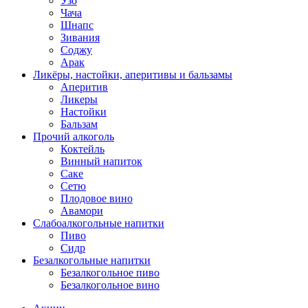
Узо
Чача
Шнапс
Зивания
Соджу
Арак
Ликёры, настойки, аперитивы и бальзамы
Аперитив
Ликеры
Настойки
Бальзам
Прочий алкоголь
Коктейль
Винный напиток
Саке
Сетю
Плодовое вино
Авамори
Слабоалкогольные напитки
Пиво
Сидр
Безалкогольные напитки
Безалкогольное пиво
Безалкогольное вино