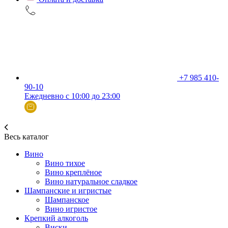
+7 985 410-
90-10
Ежедневно с 10:00 до 23:00
Весь каталог
Вино
Вино тихое
Вино креплёное
Вино натуральное сладкое
Шампанские и игристые
Шампанское
Вино игристое
Крепкий алкоголь
Виски