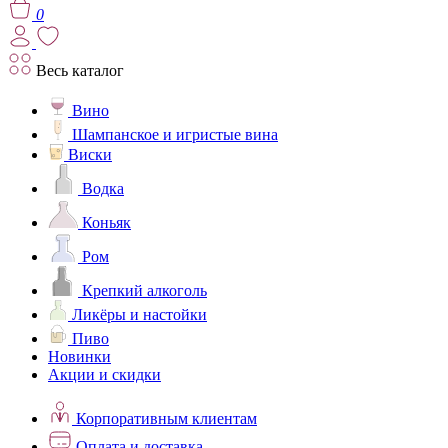
0
Весь каталог
Вино
Шампанское и игристые вина
Виски
Водка
Коньяк
Ром
Крепкий алкоголь
Ликёры и настойки
Пиво
Новинки
Акции и скидки
Корпоративным клиентам
Оплата и доставка