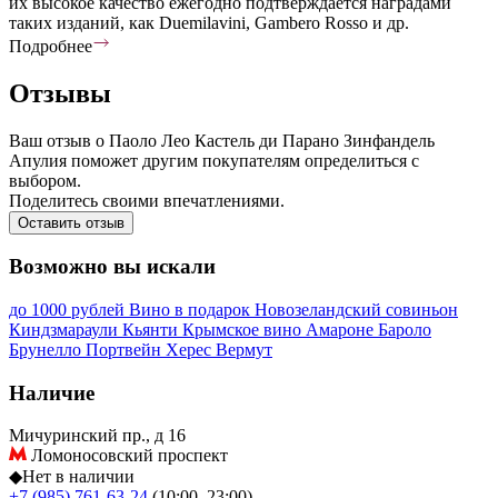
их высокое качество ежегодно подтверждается наградами
таких изданий, как Duemilavini, Gambero Rosso и др.
Подробнее
Отзывы
Ваш отзыв о Паоло Лео Кастель ди Парано Зинфандель
Апулия поможет другим покупателям определиться с
выбором.
Поделитесь своими впечатлениями.
Оставить отзыв
Возможно вы искали
до 1000 рублей
Вино в подарок
Новозеландский совиньон
Киндзмараули
Кьянти
Крымское вино
Амароне
Бароло
Брунелло
Портвейн
Херес
Вермут
Наличие
Мичуринский пр., д 16
Ломоносовский проспект
◆
Нет в наличии
+7 (985) 761-63-24
(10:00–23:00)