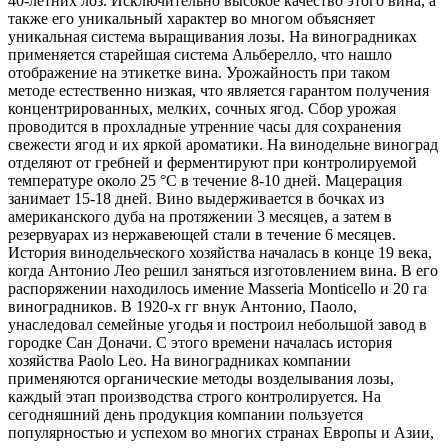
40-летних лоз. Исключительно высокое качество этого вина, а
также его уникальный характер во многом объясняет
уникальная система выращивания лозы. На виноградниках
применяется старейшая система Альберелло, что нашло
отображение на этикетке вина. Урожайность при таком
методе естественно низкая, что является гарантом получения
концентрированных, мелких, сочных ягод. Сбор урожая
проводится в прохладные утренние часы для сохранения
свежести ягод и их яркой ароматики. На винодельне виноград
отделяют от гребней и ферментируют при контролируемой
температуре около 25 °C в течение 8-10 дней. Мацерация
занимает 15-18 дней. Вино выдерживается в бочках из
американского дуба на протяжении 3 месяцев, а затем в
резервуарах из нержавеющей стали в течение 6 месяцев.
История винодельческого хозяйства началась в конце 19 века,
когда Антонио Лео решил заняться изготовлением вина. В его
распоряжении находилось имение Masseria Monticello и 20 га
виноградников. В 1920-х гг внук Антонио, Паоло,
унаследовал семейные угодья и построил небольшой завод в
городке Сан Доначи. С этого времени началась история
хозяйства Paolo Leo. На виноградниках компании
применяются органические методы возделывания лозы,
каждый этап производства строго контролируется. На
сегодняшний день продукция компании пользуется
популярностью и успехом во многих странах Европы и Азии,