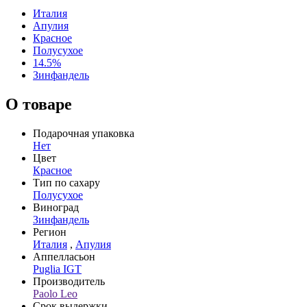
Италия
Апулия
Красное
Полусухое
14.5%
Зинфандель
О товаре
Подарочная упаковка
Нет
Цвет
Красное
Тип по сахару
Полусухое
Виноград
Зинфандель
Регион
Италия
,
Апулия
Аппелласьон
Puglia IGT
Производитель
Paolo Leo
Срок выдержки