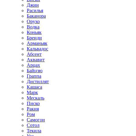
Джин
Расилья
Баканора
Орухо
Водка
Коньяк
Бренди
Арманьяк
Кальвадос
Абсент
Аквавит
Арцах
Байцзю
Граппа
Дистиллят
Кашаса
Марк
Мескаль
Писко
Ракия
Ром
Самогон
Сотол
Текила