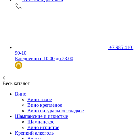
+7 985 410-
90-10
Ежедневно с 10:00 до 23:00
Весь каталог
Вино
Вино тихое
Вино креплёное
Вино натуральное сладкое
Шампанские и игристые
Шампанское
Вино игристое
Крепкий алкоголь
Виски