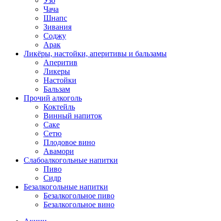
Узо
Чача
Шнапс
Зивания
Соджу
Арак
Ликёры, настойки, аперитивы и бальзамы
Аперитив
Ликеры
Настойки
Бальзам
Прочий алкоголь
Коктейль
Винный напиток
Саке
Сетю
Плодовое вино
Авамори
Слабоалкогольные напитки
Пиво
Сидр
Безалкогольные напитки
Безалкогольное пиво
Безалкогольное вино