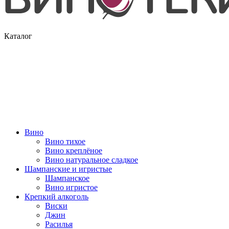
Каталог
Вино
Вино тихое
Вино креплёное
Вино натуральное сладкое
Шампанские и игристые
Шампанское
Вино игристое
Крепкий алкоголь
Виски
Джин
Расилья