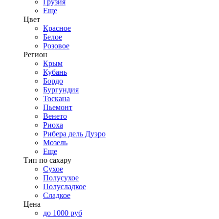
Грузия
Еще
Цвет
Красное
Белое
Розовое
Регион
Крым
Кубань
Бордо
Бургундия
Тоскана
Пьемонт
Венето
Риоха
Рибера дель Дуэро
Мозель
Еще
Тип по сахару
Сухое
Полусухое
Полусладкое
Сладкое
Цена
до 1000 руб