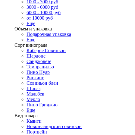
1000 - 3000 руб
3000 - 6000 руб
6000 - 10000 руб
от 10000 руб
Еще
Объем и упаковка
Подарочная упаковка
Еще
Сорт винограда
Каберне Совиньон
Шардоне
Санджовезе
Темпранильо
Пино Нуар
Рислинг
Совиньон блан
Шираз
Мальбек
Мерло
Пино Гриджио
Еще
Вид товара
Кьянти
Новозеландский совиньон
Портвейн