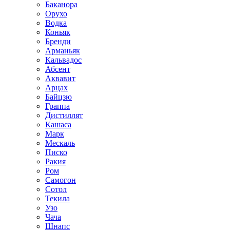
Баканора
Орухо
Водка
Коньяк
Бренди
Арманьяк
Кальвадос
Абсент
Аквавит
Арцах
Байцзю
Граппа
Дистиллят
Кашаса
Марк
Мескаль
Писко
Ракия
Ром
Самогон
Сотол
Текила
Узо
Чача
Шнапс