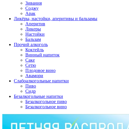
Зивания
Соджу
Арак
Ликёры, настойки, аперитивы и бальзамы
Аперитив
Ликеры
Настойки
Бальзам
Прочий алкоголь
Коктейль
Винный напиток
Саке
Сетю
Плодовое вино
Авамори
Слабоалкогольные напитки
Пиво
Сидр
Безалкогольные напитки
Безалкогольное пиво
Безалкогольное вино