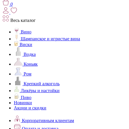
0
Весь каталог
Вино
Шампанское и игристые вина
Виски
Водка
Коньяк
Ром
Крепкий алкоголь
Ликёры и настойки
Пиво
Новинки
Акции и скидки
Корпоративным клиентам
Оплата и доставка