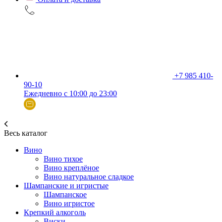
+7 985 410-
90-10
Ежедневно с 10:00 до 23:00
Весь каталог
Вино
Вино тихое
Вино креплёное
Вино натуральное сладкое
Шампанские и игристые
Шампанское
Вино игристое
Крепкий алкоголь
Виски