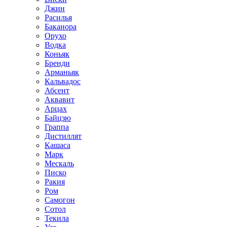
Джин
Расилья
Баканора
Орухо
Водка
Коньяк
Бренди
Арманьяк
Кальвадос
Абсент
Аквавит
Арцах
Байцзю
Граппа
Дистиллят
Кашаса
Марк
Мескаль
Писко
Ракия
Ром
Самогон
Сотол
Текила