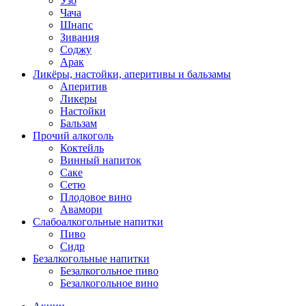
Узо
Чача
Шнапс
Зивания
Соджу
Арак
Ликёры, настойки, аперитивы и бальзамы
Аперитив
Ликеры
Настойки
Бальзам
Прочий алкоголь
Коктейль
Винный напиток
Саке
Сетю
Плодовое вино
Авамори
Слабоалкогольные напитки
Пиво
Сидр
Безалкогольные напитки
Безалкогольное пиво
Безалкогольное вино