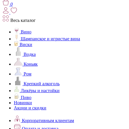
0
Весь каталог
Вино
Шампанское и игристые вина
Виски
Водка
Коньяк
Ром
Крепкий алкоголь
Ликёры и настойки
Пиво
Новинки
Акции и скидки
Корпоративным клиентам
Оплата и доставка