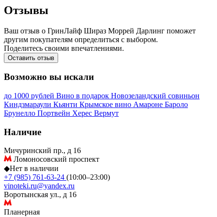
Отзывы
Ваш отзыв о ГринЛайф Шираз Моррей Дарлинг поможет
другим покупателям определиться с выбором.
Поделитесь своими впечатлениями.
Оставить отзыв
Возможно вы искали
до 1000 рублей
Вино в подарок
Новозеландский совиньон
Киндзмараули
Кьянти
Крымское вино
Амароне
Бароло
Брунелло
Портвейн
Херес
Вермут
Наличие
Мичуринский пр., д 16
Ломоносовский проспект
◆
Нет в наличии
+7 (985) 761-63-24
(10:00–23:00)
vinoteki.ru@yandex.ru
Воротынская ул., д 16
Планерная