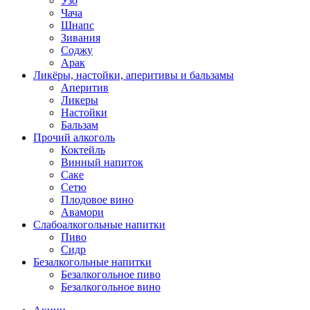
Узо
Чача
Шнапс
Зивания
Соджу
Арак
Ликёры, настойки, аперитивы и бальзамы
Аперитив
Ликеры
Настойки
Бальзам
Прочий алкоголь
Коктейль
Винный напиток
Саке
Сетю
Плодовое вино
Авамори
Слабоалкогольные напитки
Пиво
Сидр
Безалкогольные напитки
Безалкогольное пиво
Безалкогольное вино