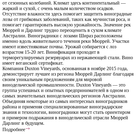
от сезонных колебаний. Климат здесь континентальный —
жаркий и сухой, с очень малым количеством осадков.
Отсутствие влажности здесь помогает защитить виноградные
лозы от грибковых заболеваний, таких как мучнистая роса, и
помогает гарантировать высокую урожайность. Значение рек
Мюррей и Дарлинг трудно переоценить в сухом климате
Австралии. Виноградники с лозами Шираз расположены
именно вдоль живительного течения реки Мюррей. Участки
имеют известняковые почвы. Урожай собирается с лоз
возрастом 15-20 лет. Винификация проходит в
терморегулируемых резервуарах из нержавеющей стали. Вино
имеет веганский сертификат.
Компания Duxton Vineyards, основанная в ноябре 2015 года,
демонстрирует лучшее из региона Мюррей Дарлинг благодаря
своим уникальным предложениям для мировой
винодельческой промышленности. Duxton Vineyards — это
группа успешных и опытных предпринимателей в одном из
самых значительных винодельческих регионов Австралии.
Объединяя некоторые из самых интересных виноградников
района и применяя специализированные виноградарские
знания и технологии, виноградники могут стать ориентиром
и примером подражания в винодельческой отрасли Мюррей
Дарлинг в будущем.
Подробнее