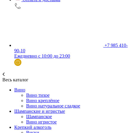
+7 985 410-
90-10
Ежедневно с 10:00 до 23:00
Весь каталог
Вино
Вино тихое
Вино креплёное
Вино натуральное сладкое
Шампанские и игристые
Шампанское
Вино игристое
Крепкий алкоголь
Виски