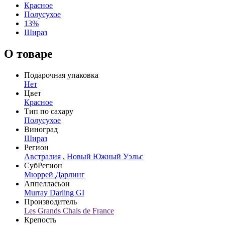
Красное
Полусухое
13%
Шираз
О товаре
Подарочная упаковка
Нет
Цвет
Красное
Тип по сахару
Полусухое
Виноград
Шираз
Регион
Австралия
,
Новый Южный Уэльс
СубРегион
Мюррей Дарлинг
Аппелласьон
Murray Darling GI
Производитель
Les Grands Chais de France
Крепость