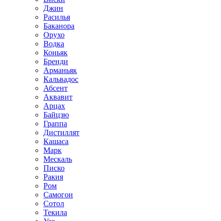
Джин
Расилья
Баканора
Орухо
Водка
Коньяк
Бренди
Арманьяк
Кальвадос
Абсент
Аквавит
Арцах
Байцзю
Граппа
Дистиллят
Кашаса
Марк
Мескаль
Писко
Ракия
Ром
Самогон
Сотол
Текила