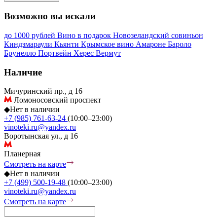
Возможно вы искали
до 1000 рублей
Вино в подарок
Новозеландский совиньон
Киндзмараули
Кьянти
Крымское вино
Амароне
Бароло
Брунелло
Портвейн
Херес
Вермут
Наличие
Мичуринский пр., д 16
Ломоносовский проспект
◆
Нет в наличии
+7 (985) 761-63-24
(10:00–23:00)
vinoteki.ru@yandex.ru
Воротынская ул., д 16
Планерная
Смотреть на карте
◆
Нет в наличии
+7 (499) 500-19-48
(10:00–23:00)
vinoteki.ru@yandex.ru
Смотреть на карте