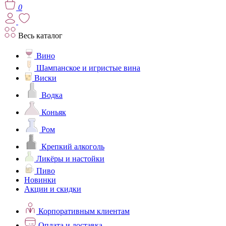
0
Весь каталог
Вино
Шампанское и игристые вина
Виски
Водка
Коньяк
Ром
Крепкий алкоголь
Ликёры и настойки
Пиво
Новинки
Акции и скидки
Корпоративным клиентам
Оплата и доставка