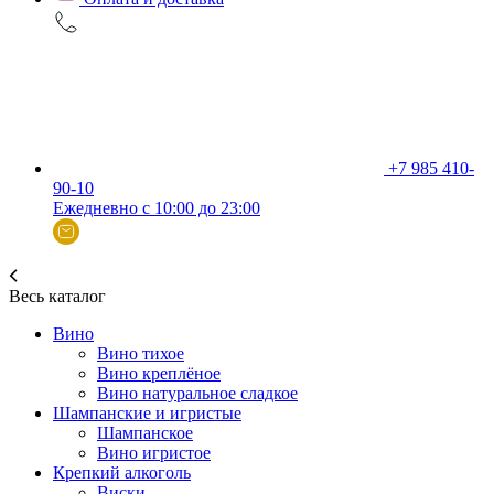
+7 985 410-
90-10
Ежедневно с 10:00 до 23:00
Весь каталог
Вино
Вино тихое
Вино креплёное
Вино натуральное сладкое
Шампанские и игристые
Шампанское
Вино игристое
Крепкий алкоголь
Виски