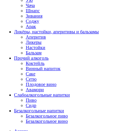
Узо
Чача
Шнапс
Зивания
Соджу
Арак
Ликёры, настойки, аперитивы и бальзамы
Аперитив
Ликеры
Настойки
Бальзам
Прочий алкоголь
Коктейль
Винный напиток
Саке
Сетю
Плодовое вино
Авамори
Слабоалкогольные напитки
Пиво
Сидр
Безалкогольные напитки
Безалкогольное пиво
Безалкогольное вино