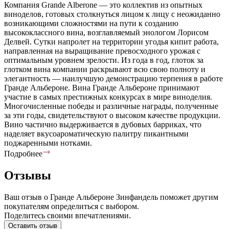
Компания Grande Alberone — это коллектив из опытных
виноделов, готовых столкнуться лицом к лицу с неожиданно
возникающими сложностями на пути к созданию
высококлассного вина, возглавляемый энологом Лорисом
Делвей. Сутки напролет на территории угодья кипит работа,
направленная на выращивание превосходного урожая с
оптимальным уровнем зрелости. Из года в год, глоток за
глотком вина компании раскрывают всю свою полноту и
элегантность — наилучшую демонстрацию терпения в работе
Гранде Альбероне. Вина Гранде Альбероне принимают
участие в самых престижных конкурсах в мире виноделия.
Многочисленные победы и различные награды, полученные
за эти годы, свидетельствуют о высоком качестве продукции.
Вино частично выдерживается в дубовых барриках, что
наделяет вкусоароматическую палитру пикантными
поджаренными нотками.
Подробнее
Отзывы
Ваш отзыв о Гранде Альбероне Зинфандель поможет другим
покупателям определиться с выбором.
Поделитесь своими впечатлениями.
Оставить отзыв