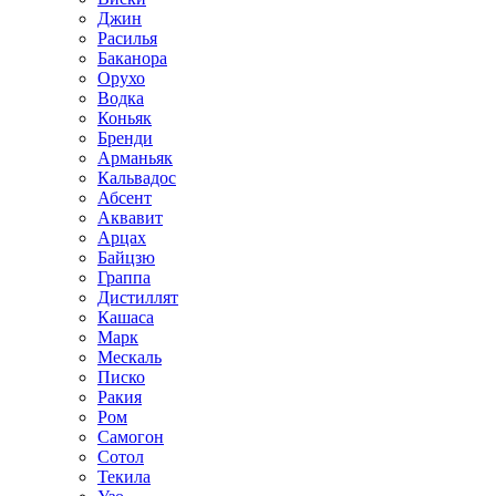
Джин
Расилья
Баканора
Орухо
Водка
Коньяк
Бренди
Арманьяк
Кальвадос
Абсент
Аквавит
Арцах
Байцзю
Граппа
Дистиллят
Кашаса
Марк
Мескаль
Писко
Ракия
Ром
Самогон
Сотол
Текила