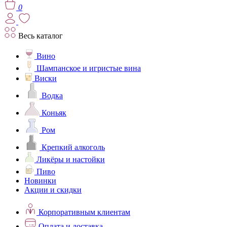
0
Весь каталог
Вино
Шампанское и игристые вина
Виски
Водка
Коньяк
Ром
Крепкий алкоголь
Ликёры и настойки
Пиво
Новинки
Акции и скидки
Корпоративным клиентам
Оплата и доставка