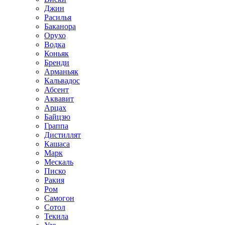
Джин
Расилья
Баканора
Орухо
Водка
Коньяк
Бренди
Арманьяк
Кальвадос
Абсент
Аквавит
Арцах
Байцзю
Граппа
Дистиллят
Кашаса
Марк
Мескаль
Писко
Ракия
Ром
Самогон
Сотол
Текила