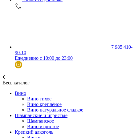
+7 985 410-
90-10
Ежедневно с 10:00 до 23:00
Весь каталог
Вино
Вино тихое
Вино креплёное
Вино натуральное сладкое
Шампанские и игристые
Шампанское
Вино игристое
Крепкий алкоголь
Виски