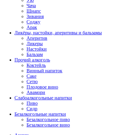
Узо
Чача
Шнапс
Зивания
Соджу
Арак
Ликёры, настойки, аперитивы и бальзамы
Аперитив
Ликеры
Настойки
Бальзам
Прочий алкоголь
Коктейль
Винный напиток
Саке
Сетю
Плодовое вино
Авамори
Слабоалкогольные напитки
Пиво
Сидр
Безалкогольные напитки
Безалкогольное пиво
Безалкогольное вино