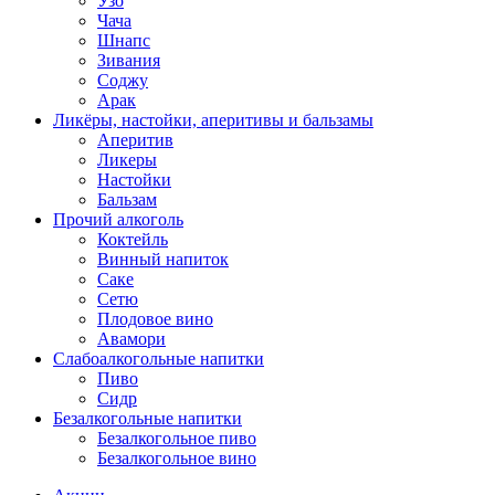
Узо
Чача
Шнапс
Зивания
Соджу
Арак
Ликёры, настойки, аперитивы и бальзамы
Аперитив
Ликеры
Настойки
Бальзам
Прочий алкоголь
Коктейль
Винный напиток
Саке
Сетю
Плодовое вино
Авамори
Слабоалкогольные напитки
Пиво
Сидр
Безалкогольные напитки
Безалкогольное пиво
Безалкогольное вино