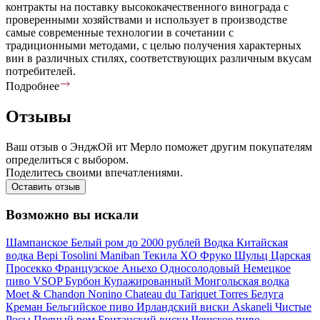
контракты на поставку высококачественного винограда с
проверенными хозяйствами и использует в производстве
самые современные технологии в сочетании с
традиционными методами, с целью получения характерных
вин в различных стилях, соответствующих различным вкусам
потребителей.
Подробнее
Отзывы
Ваш отзыв о ЭнджОй ит Мерло поможет другим покупателям
определиться с выбором.
Поделитесь своими впечатлениями.
Оставить отзыв
Возможно вы искали
Шампанское
Белый ром
до 2000 рублей
Водка
Китайская
водка
Bepi Tosolini
Maniban
Текила
XO
Фруко Шульц
Царская
Просекко
Французское
Аньехо
Односолодовый
Немецкое
пиво
VSOP
Бурбон
Купажированный
Монгольская водка
Moet & Chandon
Nonino
Chateau du Tariquet
Torres
Белуга
Креман
Бельгийское пиво
Ирландский виски
Askaneli
Чистые
Росы
Пряный ром
Британский виски
Чешское пиво