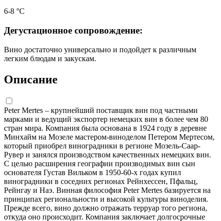
6-8 °С
Дегустационное сопровождение:
Вино достаточно универсально и подойдет к различным
легким блюдам и закускам.
Описание
Peter Mertes – крупнейший поставщик вин под частными
марками и ведущий экспортер немецких вин в более чем 80
стран мира. Компания была основана в 1924 году в деревне
Минхайм на Мозеле мастером-виноделом Петером Мертесом,
который приобрел виноградники в регионе Мозель-Саар-
Рувер и занялся производством качественных немецких вин.
С целью расширения географии производимых вин сын
основателя Густав Вильком в 1950-60-х годах купил
виноградники в соседних регионах Рейнхессен, Пфальц,
Рейнгау и Наэ. Винная философия Peter Mertes базируется на
принципах региональности и высокой культуры виноделия.
Прежде всего, вино должно отражать терруар того региона,
откуда оно происходит. Компания заключает долгосрочные