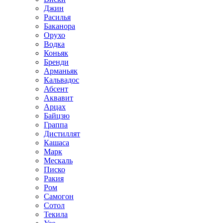
Джин
Расилья
Баканора
Орухо
Водка
Коньяк
Бренди
Арманьяк
Кальвадос
Абсент
Аквавит
Арцах
Байцзю
Граппа
Дистиллят
Кашаса
Марк
Мескаль
Писко
Ракия
Ром
Самогон
Сотол
Текила