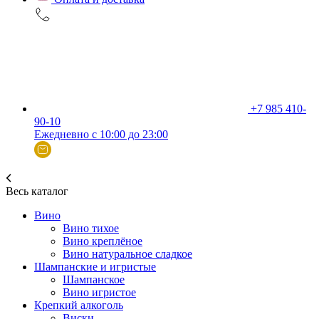
+7 985 410-
90-10
Ежедневно с 10:00 до 23:00
Весь каталог
Вино
Вино тихое
Вино креплёное
Вино натуральное сладкое
Шампанские и игристые
Шампанское
Вино игристое
Крепкий алкоголь
Виски