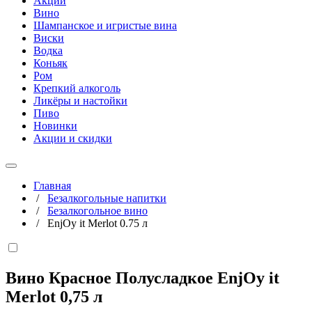
Акции
Вино
Шампанское и игристые вина
Виски
Водка
Коньяк
Ром
Крепкий алкоголь
Ликёры и настойки
Пиво
Новинки
Акции и скидки
Главная
/
Безалкогольные напитки
/
Безалкогольное вино
/
EnjOy it Merlot 0.75 л
Вино Красное Полусладкое EnjOy it
Merlot
0,75 л