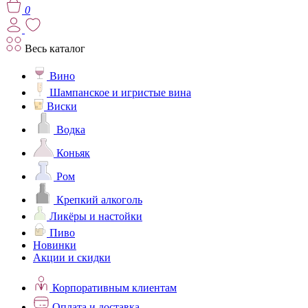
0
Весь каталог
Вино
Шампанское и игристые вина
Виски
Водка
Коньяк
Ром
Крепкий алкоголь
Ликёры и настойки
Пиво
Новинки
Акции и скидки
Корпоративным клиентам
Оплата и доставка