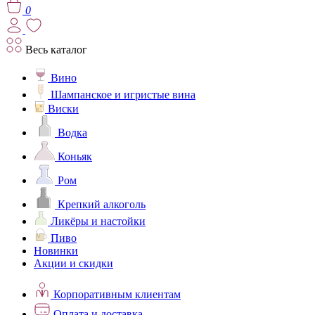
0
Весь каталог
Вино
Шампанское и игристые вина
Виски
Водка
Коньяк
Ром
Крепкий алкоголь
Ликёры и настойки
Пиво
Новинки
Акции и скидки
Корпоративным клиентам
Оплата и доставка