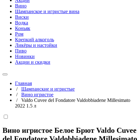
Акции
Вино
Шампанское и игристые вина
Виски
Водка
Коньяк
Ром
Крепкий алкоголь
Ликёры и настойки
Пиво
Новинки
Акции и скидки
Главная
/
Шампанские и игристые
/
Вино игристое
/
Valdo Cuvee del Fondatore Valdobbiadene Millesimato
2022 1.5 л
Вино игристое Белое Брют Valdo Cuvee
del Fondatore Valdobbiadene Millesimato