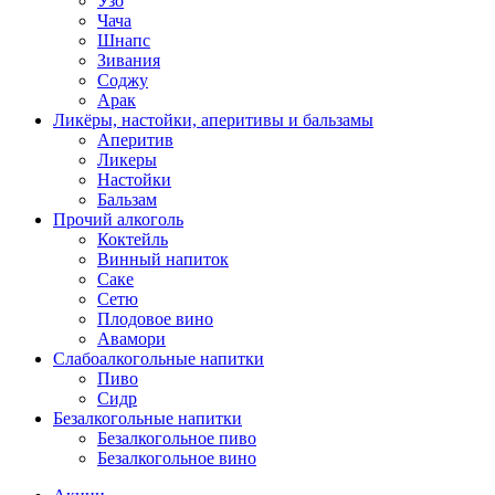
Узо
Чача
Шнапс
Зивания
Соджу
Арак
Ликёры, настойки, аперитивы и бальзамы
Аперитив
Ликеры
Настойки
Бальзам
Прочий алкоголь
Коктейль
Винный напиток
Саке
Сетю
Плодовое вино
Авамори
Слабоалкогольные напитки
Пиво
Сидр
Безалкогольные напитки
Безалкогольное пиво
Безалкогольное вино