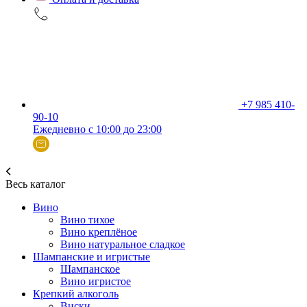
+7 985 410-
90-10
Ежедневно с 10:00 до 23:00
Весь каталог
Вино
Вино тихое
Вино креплёное
Вино натуральное сладкое
Шампанские и игристые
Шампанское
Вино игристое
Крепкий алкоголь
Виски