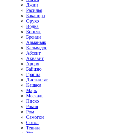
Джин
Расилья
Баканора
Орухо
Водка
Коньяк
Бренди
Арманьяк
Кальвадос
Абсент
Аквавит
Арцах
Байцзю
Граппа
Дистиллят
Кашаса
Марк
Мескаль
Писко
Ракия
Ром
Самогон
Сотол
Текила