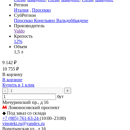
Регион
Италия
,
Просекко
СубРегион
Просекко Конельяно Вальдоббьядене
Производитель
Valdo
Крепость
12%
Объем
1,5 л
9 142 ₽
10 755 ₽
В корзину
В корзине
Купить в 1 клик
-
+
бут
Мичуринский пр., д 16
Ломоносовский проспект
◆
Под заказ со склада
+7 (985) 761-63-24
(10:00–23:00)
vinoteki.ru@yandex.ru
Воротынская ул., д 16