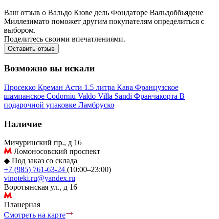
Ваш отзыв о Вальдо Кюве дель Фондаторе Вальдоббьядене
Миллезимато поможет другим покупателям определиться с
выбором.
Поделитесь своими впечатлениями.
Оставить отзыв
Возможно вы искали
Просекко
Креман
Асти
1.5 литра
Кава
Французское
шампанское
Codorniu
Valdo
Villa Sandi
Франчакорта
В
подарочной упаковке
Ламбруско
Наличие
Мичуринский пр., д 16
Ломоносовский проспект
◆
Под заказ со склада
+7 (985) 761-63-24
(10:00–23:00)
vinoteki.ru@yandex.ru
Воротынская ул., д 16
Планерная
Смотреть на карте