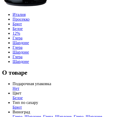
Италия
Просекко
Брют
Белое
12%
Глера
Шардоне
Глера
Шардоне
Глера
Шардоне
О товаре
Подарочная упаковка
Нет
Цвет
Белое
Тип по сахару
Брют
Виноград
Глера
,
Шардоне
,
Глера
,
Шардоне
,
Глера
,
Шардоне