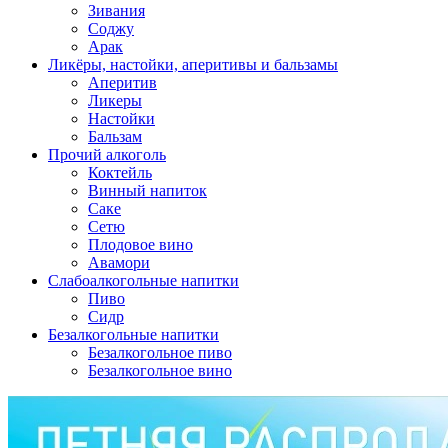
Зивания
Соджу
Арак
Ликёры, настойки, аперитивы и бальзамы
Аперитив
Ликеры
Настойки
Бальзам
Прочий алкоголь
Коктейль
Винный напиток
Саке
Сетю
Плодовое вино
Авамори
Слабоалкогольные напитки
Пиво
Сидр
Безалкогольные напитки
Безалкогольное пиво
Безалкогольное вино