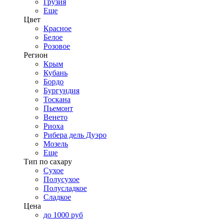
Грузия
Еще
Цвет
Красное
Белое
Розовое
Регион
Крым
Кубань
Бордо
Бургундия
Тоскана
Пьемонт
Венето
Риоха
Рибера дель Дуэро
Мозель
Еще
Тип по сахару
Сухое
Полусухое
Полусладкое
Сладкое
Цена
до 1000 руб