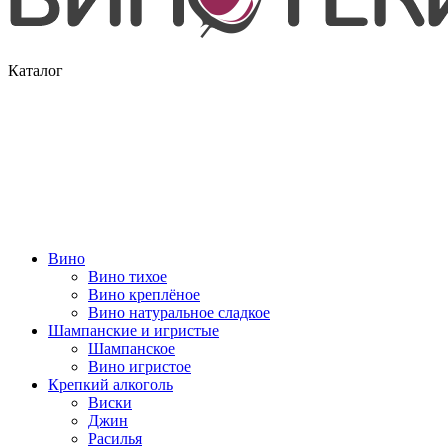
Каталог
Вино
Вино тихое
Вино креплёное
Вино натуральное сладкое
Шампанские и игристые
Шампанское
Вино игристое
Крепкий алкоголь
Виски
Джин
Расилья