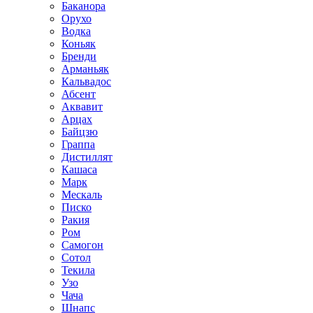
Баканора
Орухо
Водка
Коньяк
Бренди
Арманьяк
Кальвадос
Абсент
Аквавит
Арцах
Байцзю
Граппа
Дистиллят
Кашаса
Марк
Мескаль
Писко
Ракия
Ром
Самогон
Сотол
Текила
Узо
Чача
Шнапс