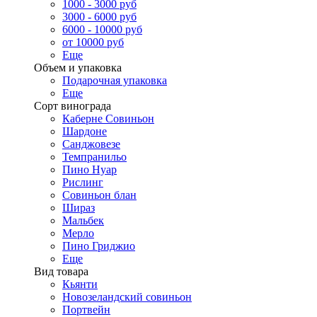
1000 - 3000 руб
3000 - 6000 руб
6000 - 10000 руб
от 10000 руб
Еще
Объем и упаковка
Подарочная упаковка
Еще
Сорт винограда
Каберне Совиньон
Шардоне
Санджовезе
Темпранильо
Пино Нуар
Рислинг
Совиньон блан
Шираз
Мальбек
Мерло
Пино Гриджио
Еще
Вид товара
Кьянти
Новозеландский совиньон
Портвейн