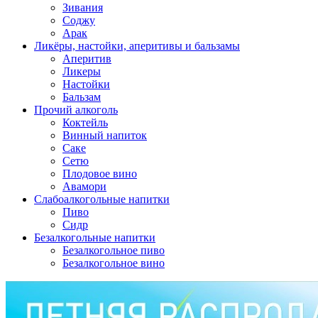
Зивания
Соджу
Арак
Ликёры, настойки, аперитивы и бальзамы
Аперитив
Ликеры
Настойки
Бальзам
Прочий алкоголь
Коктейль
Винный напиток
Саке
Сетю
Плодовое вино
Авамори
Слабоалкогольные напитки
Пиво
Сидр
Безалкогольные напитки
Безалкогольное пиво
Безалкогольное вино