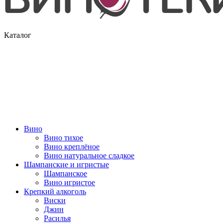
Каталог
Вино
Вино тихое
Вино креплёное
Вино натуральное сладкое
Шампанские и игристые
Шампанское
Вино игристое
Крепкий алкоголь
Виски
Джин
Расилья