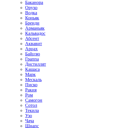
Баканора
Орухо
Водка
Коньяк
Бренди
Арманьяк
Кальвадос
Абсент
Аквавит
Арцах
Байцзю
Граппа
Дистиллят
Кашаса
Марк
Мескаль
Писко
Ракия
Ром
Самогон
Сотол
Текила
Узо
Чача
Шнапс