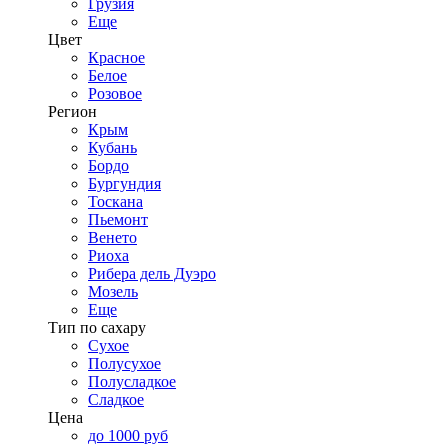
Грузия
Еще
Цвет
Красное
Белое
Розовое
Регион
Крым
Кубань
Бордо
Бургундия
Тоскана
Пьемонт
Венето
Риоха
Рибера дель Дуэро
Мозель
Еще
Тип по сахару
Сухое
Полусухое
Полусладкое
Сладкое
Цена
до 1000 руб