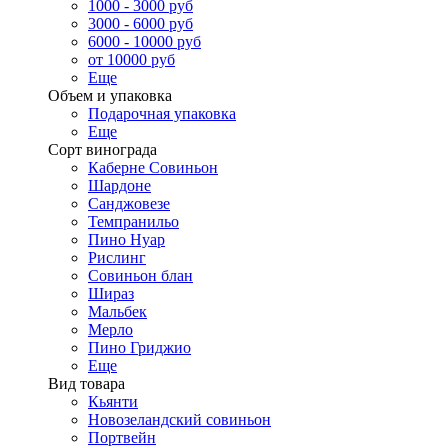
1000 - 3000 руб
3000 - 6000 руб
6000 - 10000 руб
от 10000 руб
Еще
Объем и упаковка
Подарочная упаковка
Еще
Сорт винограда
Каберне Совиньон
Шардоне
Санджовезе
Темпранильо
Пино Нуар
Рислинг
Совиньон блан
Шираз
Мальбек
Мерло
Пино Гриджио
Еще
Вид товара
Кьянти
Новозеландский совиньон
Портвейн