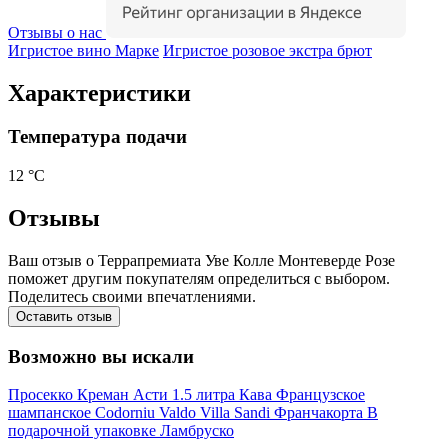
Отзывы о нас
Игристое вино Марке
Игристое розовое экстра брют
Характеристики
Температура подачи
12 °С
Отзывы
Ваш отзыв о Террапремиата Уве Колле Монтеверде Розе
поможет другим покупателям определиться с выбором.
Поделитесь своими впечатлениями.
Оставить отзыв
Возможно вы искали
Просекко
Креман
Асти
1.5 литра
Кава
Французское
шампанское
Codorniu
Valdo
Villa Sandi
Франчакорта
В
подарочной упаковке
Ламбруско