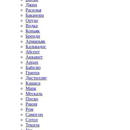
Джин
Расилья
Баканора
Орухо
Водка
Коньяк
Бренди
Арманьяк
Кальвадос
Абсент
Аквавит
Арцах
Байцзю
Граппа
Дистиллят
Кашаса
Марк
Мескаль
Писко
Ракия
Ром
Самогон
Сотол
Текила