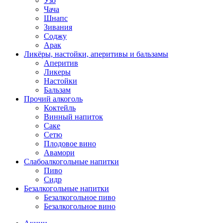
Узо
Чача
Шнапс
Зивания
Соджу
Арак
Ликёры, настойки, аперитивы и бальзамы
Аперитив
Ликеры
Настойки
Бальзам
Прочий алкоголь
Коктейль
Винный напиток
Саке
Сетю
Плодовое вино
Авамори
Слабоалкогольные напитки
Пиво
Сидр
Безалкогольные напитки
Безалкогольное пиво
Безалкогольное вино