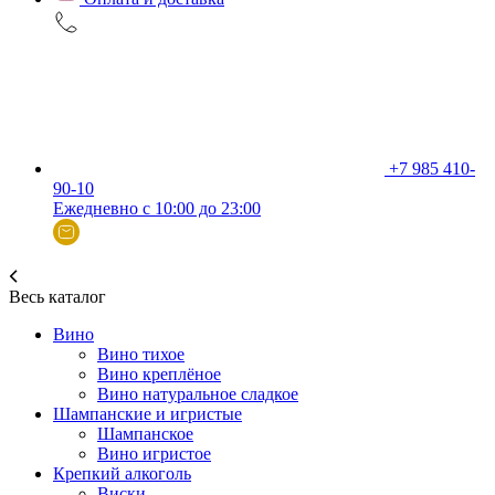
+7 985 410-
90-10
Ежедневно с 10:00 до 23:00
Весь каталог
Вино
Вино тихое
Вино креплёное
Вино натуральное сладкое
Шампанские и игристые
Шампанское
Вино игристое
Крепкий алкоголь
Виски