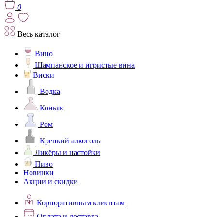
0
Весь каталог
Вино
Шампанское и игристые вина
Виски
Водка
Коньяк
Ром
Крепкий алкоголь
Ликёры и настойки
Пиво
Новинки
Акции и скидки
Корпоративным клиентам
Оплата и доставка