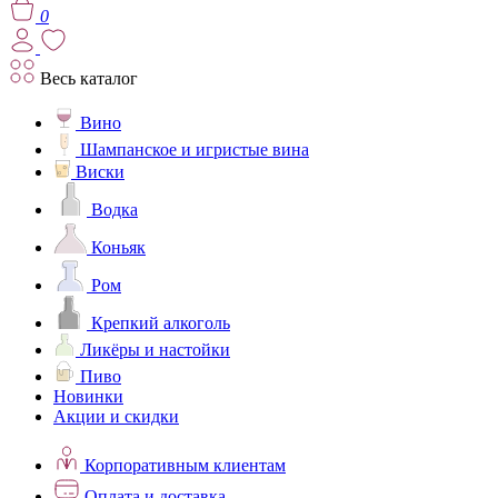
0
Весь каталог
Вино
Шампанское и игристые вина
Виски
Водка
Коньяк
Ром
Крепкий алкоголь
Ликёры и настойки
Пиво
Новинки
Акции и скидки
Корпоративным клиентам
Оплата и доставка