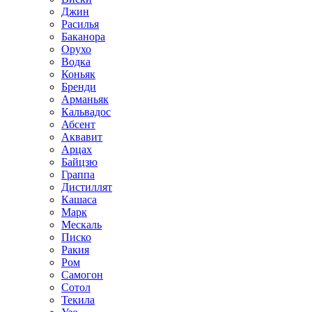
Джин
Расилья
Баканора
Орухо
Водка
Коньяк
Бренди
Арманьяк
Кальвадос
Абсент
Аквавит
Арцах
Байцзю
Граппа
Дистиллят
Кашаса
Марк
Мескаль
Писко
Ракия
Ром
Самогон
Сотол
Текила