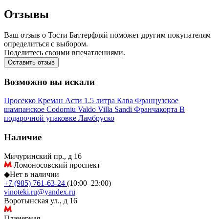
Отзывы
Ваш отзыв о Тости Баттерфляй поможет другим покупателям
определиться с выбором.
Поделитесь своими впечатлениями.
Оставить отзыв
Возможно вы искали
Просекко
Креман
Асти
1.5 литра
Кава
Французское
шампанское
Codorniu
Valdo
Villa Sandi
Франчакорта
В
подарочной упаковке
Ламбруско
Наличие
Мичуринский пр., д 16
Ломоносовский проспект
◆
Нет в наличии
+7 (985) 761-63-24
(10:00–23:00)
vinoteki.ru@yandex.ru
Воротынская ул., д 16
Планерная