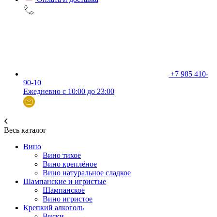
+7 985 410-
90-10
Ежедневно с 10:00 до 23:00
Весь каталог
Вино
Вино тихое
Вино креплёное
Вино натуральное сладкое
Шампанские и игристые
Шампанское
Вино игристое
Крепкий алкоголь
Виски