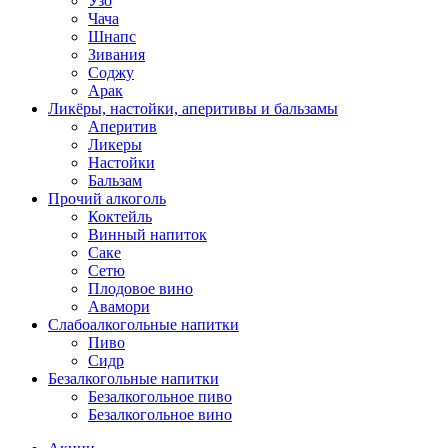
Узо
Чача
Шнапс
Зивания
Соджу
Арак
Ликёры, настойки, аперитивы и бальзамы
Аперитив
Ликеры
Настойки
Бальзам
Прочий алкоголь
Коктейль
Винный напиток
Саке
Сетю
Плодовое вино
Авамори
Слабоалкогольные напитки
Пиво
Сидр
Безалкогольные напитки
Безалкогольное пиво
Безалкогольное вино