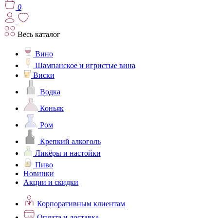
0
Весь каталог
Вино
Шампанское и игристые вина
Виски
Водка
Коньяк
Ром
Крепкий алкоголь
Ликёры и настойки
Пиво
Новинки
Акции и скидки
Корпоративным клиентам
Оплата и доставка