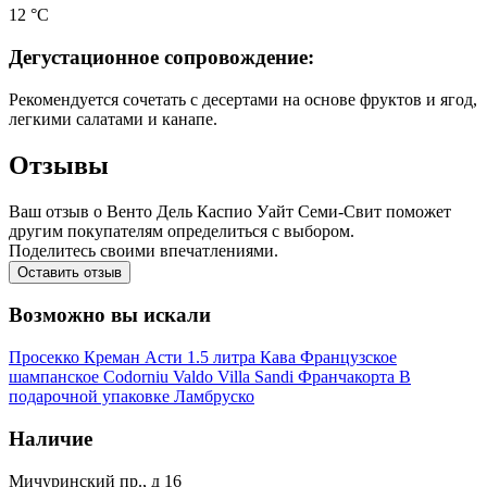
12 °С
Дегустационное сопровождение:
Рекомендуется сочетать с десертами на основе фруктов и ягод,
легкими салатами и канапе.
Отзывы
Ваш отзыв о Венто Дель Каспио Уайт Семи-Свит поможет
другим покупателям определиться с выбором.
Поделитесь своими впечатлениями.
Оставить отзыв
Возможно вы искали
Просекко
Креман
Асти
1.5 литра
Кава
Французское
шампанское
Codorniu
Valdo
Villa Sandi
Франчакорта
В
подарочной упаковке
Ламбруско
Наличие
Мичуринский пр., д 16