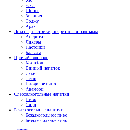
Узо
Чача
Шнапс
Зивания
Соджу
Арак
Ликёры, настойки, аперитивы и бальзамы
Аперитив
Ликеры
Настойки
Бальзам
Прочий алкоголь
Коктейль
Винный напиток
Саке
Сетю
Плодовое вино
Авамори
Слабоалкогольные напитки
Пиво
Сидр
Безалкогольные напитки
Безалкогольное пиво
Безалкогольное вино