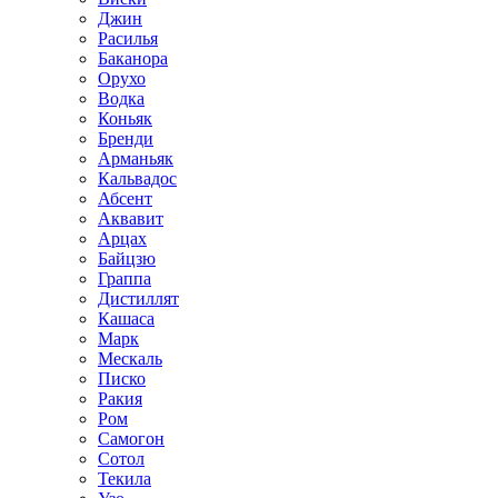
Джин
Расилья
Баканора
Орухо
Водка
Коньяк
Бренди
Арманьяк
Кальвадос
Абсент
Аквавит
Арцах
Байцзю
Граппа
Дистиллят
Кашаса
Марк
Мескаль
Писко
Ракия
Ром
Самогон
Сотол
Текила