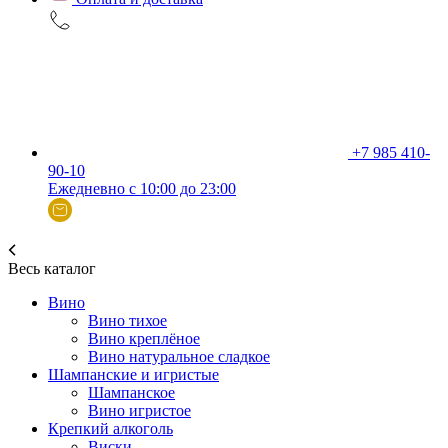
+7 985 410-
90-10
Ежедневно с 10:00 до 23:00
Весь каталог
Вино
Вино тихое
Вино креплёное
Вино натуральное сладкое
Шампанские и игристые
Шампанское
Вино игристое
Крепкий алкоголь
Виски