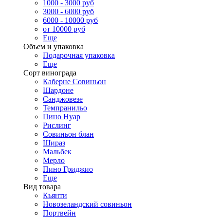
1000 - 3000 руб
3000 - 6000 руб
6000 - 10000 руб
от 10000 руб
Еще
Объем и упаковка
Подарочная упаковка
Еще
Сорт винограда
Каберне Совиньон
Шардоне
Санджовезе
Темпранильо
Пино Нуар
Рислинг
Совиньон блан
Шираз
Мальбек
Мерло
Пино Гриджио
Еще
Вид товара
Кьянти
Новозеландский совиньон
Портвейн