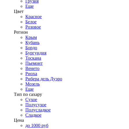
Грузия
Еще
Цвет
Красное
Белое
Розовое
Регион
Крым
Кубань
Бордо
Бургундия
Тоскана
Пьемонт
Венето
Риоха
Рибера дель Дуэро
Мозель
Еще
Тип по сахару
Сухое
Полусухое
Полусладкое
Сладкое
Цена
до 1000 руб