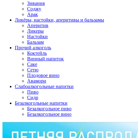
Зивания
Соджу
Арак
Ликёры, настойки, аперитивы и бальзамы
Аперитив
Ликеры
Настойки
Бальзам
Прочий алкоголь
Коктейль
Винный напиток
Саке
Сетю
Плодовое вино
Авамори
Слабоалкогольные напитки
Пиво
Сидр
Безалкогольные напитки
Безалкогольное пиво
Безалкогольное вино