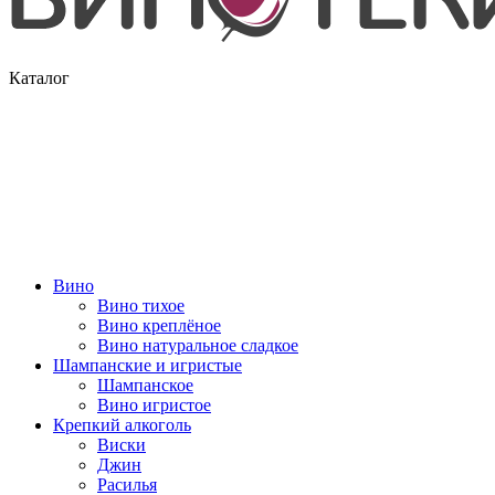
Каталог
Вино
Вино тихое
Вино креплёное
Вино натуральное сладкое
Шампанские и игристые
Шампанское
Вино игристое
Крепкий алкоголь
Виски
Джин
Расилья