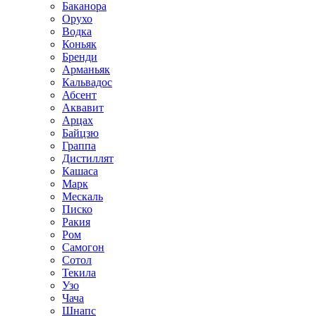
Баканора
Орухо
Водка
Коньяк
Бренди
Арманьяк
Кальвадос
Абсент
Аквавит
Арцах
Байцзю
Граппа
Дистиллят
Кашаса
Марк
Мескаль
Писко
Ракия
Ром
Самогон
Сотол
Текила
Узо
Чача
Шнапс