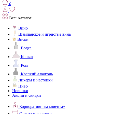
0
Весь каталог
Вино
Шампанское и игристые вина
Виски
Водка
Коньяк
Ром
Крепкий алкоголь
Ликёры и настойки
Пиво
Новинки
Акции и скидки
Корпоративным клиентам
Оплата и доставка