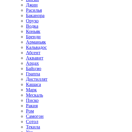
Джин
Расилья
Баканора
Орухо
Водка
Коньяк
Бренди
Арманьяк
Кальвадос
Абсент
Аквавит
Арцах
Байцзю
Граппа
Дистиллят
Кашаса
Марк
Мескаль
Писко
Ракия
Ром
Самогон
Сотол
Текила