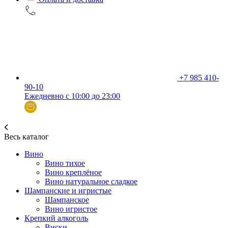
+7 985 410-
90-10
Ежедневно с 10:00 до 23:00
Весь каталог
Вино
Вино тихое
Вино креплёное
Вино натуральное сладкое
Шампанские и игристые
Шампанское
Вино игристое
Крепкий алкоголь
Виски