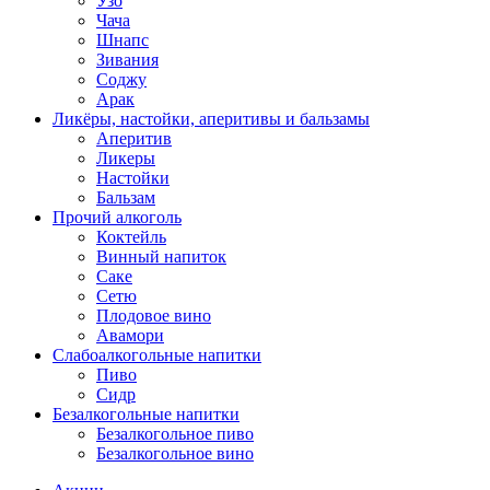
Узо
Чача
Шнапс
Зивания
Соджу
Арак
Ликёры, настойки, аперитивы и бальзамы
Аперитив
Ликеры
Настойки
Бальзам
Прочий алкоголь
Коктейль
Винный напиток
Саке
Сетю
Плодовое вино
Авамори
Слабоалкогольные напитки
Пиво
Сидр
Безалкогольные напитки
Безалкогольное пиво
Безалкогольное вино