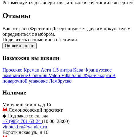
Рекомендуется для аперитива, а также в сочетании с десертом.
Отзывы
Ваш отзыв о Фреттино Десерт поможет другим покупателям
определиться с выбором.
Поделитесь своими впечатлениями.
Оставить отзыв
Возможно вы искали
Просекко
Креман
Асти
1.5 литра
Кава
Французское
шампанское
Codorniu
Valdo
Villa Sandi
Франчакорта
В
подарочной упаковке
Ламбруско
Наличие
Мичуринский пр., д 16
Ломоносовский проспект
◆
Под заказ со склада
+7 (985) 761-63-24
(10:00–23:00)
vinoteki.ru@yandex.ru
Воротынская ул., д 16