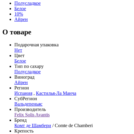
Полусладкое
Белое
10%
Айрен
О товаре
Подарочная упаковка
Нет
Цвет
Белое
Тип по сахару
Полусладкое
Виноград
Айрен
Регион
Испания
,
Кастилья-Ла Манча
СубРегион
Вальдепеньяс
Производитель
Felix Solis Avantis
Бренд
Комт де Шамбери
/ Comte de Chamberi
Крепость