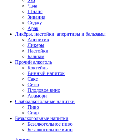
Узо
Чача
Шнапс
Зивания
Соджу
Арак
Ликёры, настойки, аперитивы и бальзамы
Аперитив
Ликеры
Настойки
Бальзам
Прочий алкоголь
Коктейль
Винный напиток
Саке
Сетю
Плодовое вино
Авамори
Слабоалкогольные напитки
Пиво
Сидр
Безалкогольные напитки
Безалкогольное пиво
Безалкогольное вино