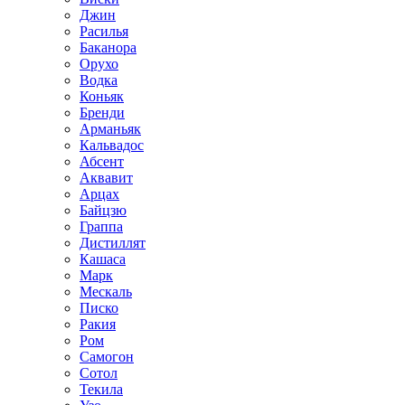
Джин
Расилья
Баканора
Орухо
Водка
Коньяк
Бренди
Арманьяк
Кальвадос
Абсент
Аквавит
Арцах
Байцзю
Граппа
Дистиллят
Кашаса
Марк
Мескаль
Писко
Ракия
Ром
Самогон
Сотол
Текила