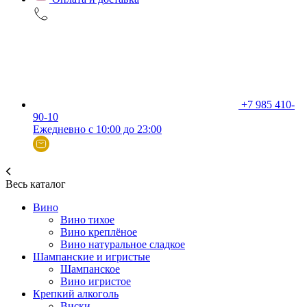
+7 985 410-
90-10
Ежедневно с 10:00 до 23:00
Весь каталог
Вино
Вино тихое
Вино креплёное
Вино натуральное сладкое
Шампанские и игристые
Шампанское
Вино игристое
Крепкий алкоголь
Виски