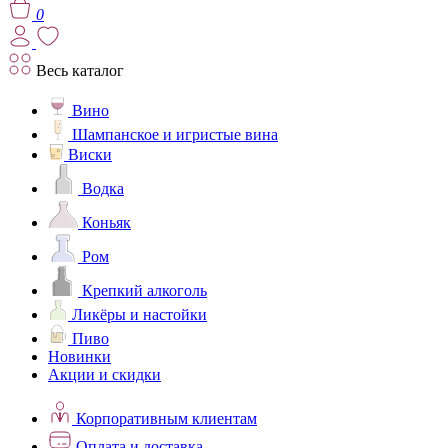
0
Весь каталог
Вино
Шампанское и игристые вина
Виски
Водка
Коньяк
Ром
Крепкий алкоголь
Ликёры и настойки
Пиво
Новинки
Акции и скидки
Корпоративным клиентам
Оплата и доставка