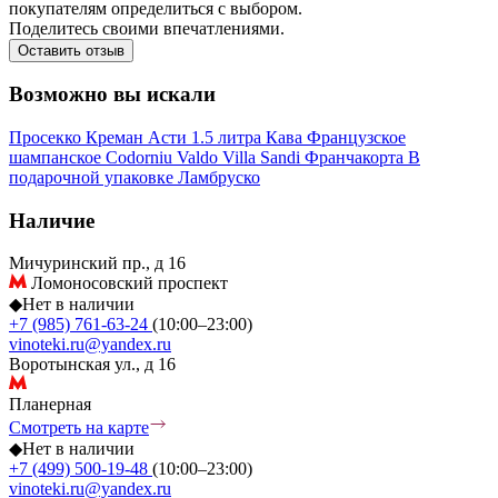
покупателям определиться с выбором.
Поделитесь своими впечатлениями.
Оставить отзыв
Возможно вы искали
Просекко
Креман
Асти
1.5 литра
Кава
Французское
шампанское
Codorniu
Valdo
Villa Sandi
Франчакорта
В
подарочной упаковке
Ламбруско
Наличие
Мичуринский пр., д 16
Ломоносовский проспект
◆
Нет в наличии
+7 (985) 761-63-24
(10:00–23:00)
vinoteki.ru@yandex.ru
Воротынская ул., д 16
Планерная
Смотреть на карте
◆
Нет в наличии
+7 (499) 500-19-48
(10:00–23:00)
vinoteki.ru@yandex.ru