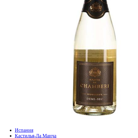
Испания
Кастилья-Ла Манча