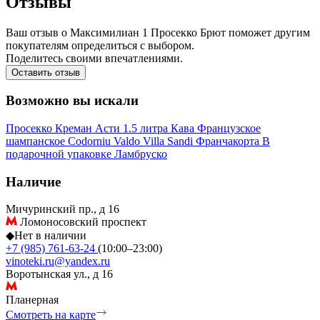
Отзывы
Ваш отзыв о Максимилиан 1 Просекко Брют поможет другим
покупателям определиться с выбором.
Поделитесь своими впечатлениями.
Оставить отзыв
Возможно вы искали
Просекко
Креман
Асти
1.5 литра
Кава
Французское
шампанское
Codorniu
Valdo
Villa Sandi
Франчакорта
В
подарочной упаковке
Ламбруско
Наличие
Мичуринский пр., д 16
Ломоносовский проспект
◆
Нет в наличии
+7 (985) 761-63-24
(10:00–23:00)
vinoteki.ru@yandex.ru
Воротынская ул., д 16
Планерная
Смотреть на карте