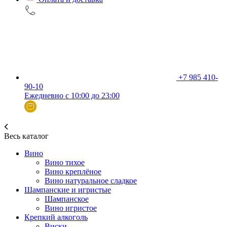
+7 985 410-
90-10
Ежедневно с 10:00 до 23:00
Весь каталог
Вино
Вино тихое
Вино креплёное
Вино натуральное сладкое
Шампанские и игристые
Шампанское
Вино игристое
Крепкий алкоголь
Виски