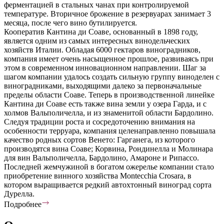
ферментацией в стальных чанах при контролируемой
температуре. Вторичное брожение в резервуарах занимает 3
месяца, после чего вино бутилируется.
Кооператив Кантина ди Соаве, основанный в 1898 году,
является одним из самых интересных винодельческих
хозяйств Италии. Обладая 6000 гектаров виноградников,
компания имеет очень насыщенное прошлое, развиваясь при
этом в современном инновационном направлении. Шаг за
шагом компании удалось создать сильную группу виноделен с
виноградниками, выходящими далеко за первоначальные
пределы области Соаве. Теперь в производственной линейке
Кантина ди Соаве есть также вина земли у озера Гарда, и с
холмов Вальполичелла, и из знаменитой области Бардолино.
Следуя традиции роста и сосредоточению внимания на
особенности терруара, компания целенаправленно повышала
качество родных сортов Венето: Гарганега, из которого
производятся вина Соаве; Корвина, Рондинелла и Молинара
для вин Вальполичелла, Бардолино, Амароне и Рипассо.
Последней жемчужиной в богатом ожерелье компании стало
приобретение винного хозяйства Montecchia Crosara, в
котором выращивается редкий автохтонный виноград сорта
Дурелла.
Подробнее