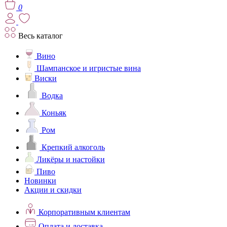
0
Весь каталог
Вино
Шампанское и игристые вина
Виски
Водка
Коньяк
Ром
Крепкий алкоголь
Ликёры и настойки
Пиво
Новинки
Акции и скидки
Корпоративным клиентам
Оплата и доставка