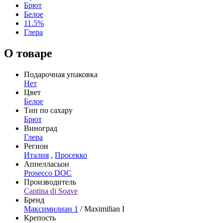
Брют
Белое
11.5%
Глера
О товаре
Подарочная упаковка
Нет
Цвет
Белое
Тип по сахару
Брют
Виноград
Глера
Регион
Италия
,
Просекко
Аппелласьон
Prosecco DOC
Производитель
Cantina di Soave
Бренд
Максимилиан 1
/ Maximilian I
Крепость