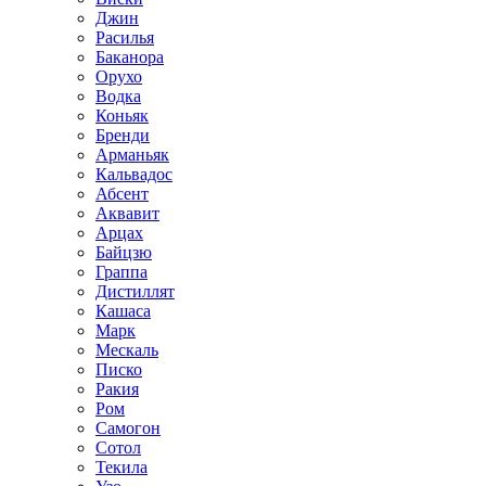
Джин
Расилья
Баканора
Орухо
Водка
Коньяк
Бренди
Арманьяк
Кальвадос
Абсент
Аквавит
Арцах
Байцзю
Граппа
Дистиллят
Кашаса
Марк
Мескаль
Писко
Ракия
Ром
Самогон
Сотол
Текила