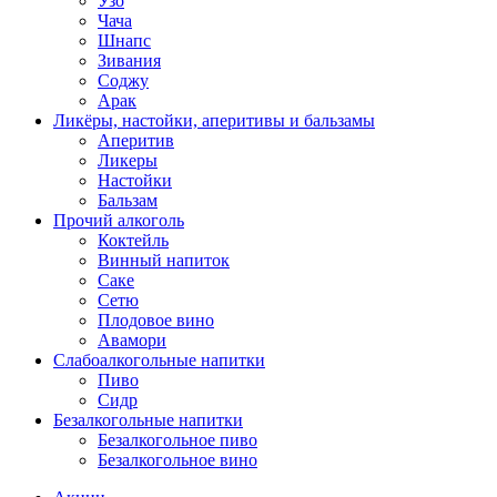
Узо
Чача
Шнапс
Зивания
Соджу
Арак
Ликёры, настойки, аперитивы и бальзамы
Аперитив
Ликеры
Настойки
Бальзам
Прочий алкоголь
Коктейль
Винный напиток
Саке
Сетю
Плодовое вино
Авамори
Слабоалкогольные напитки
Пиво
Сидр
Безалкогольные напитки
Безалкогольное пиво
Безалкогольное вино