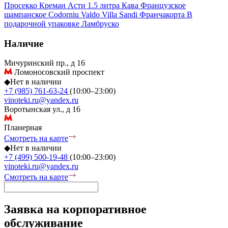
Просекко
Креман
Асти
1.5 литра
Кава
Французское
шампанское
Codorniu
Valdo
Villa Sandi
Франчакорта
В
подарочной упаковке
Ламбруско
Наличие
Мичуринский пр., д 16
Ломоносовский проспект
◆
Нет в наличии
+7 (985) 761-63-24
(10:00–23:00)
vinoteki.ru@yandex.ru
Воротынская ул., д 16
Планерная
Смотреть на карте
◆
Нет в наличии
+7 (499) 500-19-48
(10:00–23:00)
vinoteki.ru@yandex.ru
Смотреть на карте
Заявка на корпоративное
обслуживание