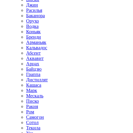
Джин
Расилья
Баканора
Орухо
Водка
Коньяк
Бренди
Арманьяк
Кальвадос
Абсент
Аквавит
Арцах
Байцзю
Граппа
Дистиллят
Кашаса
Марк
Мескаль
Писко
Ракия
Ром
Самогон
Сотол
Текила