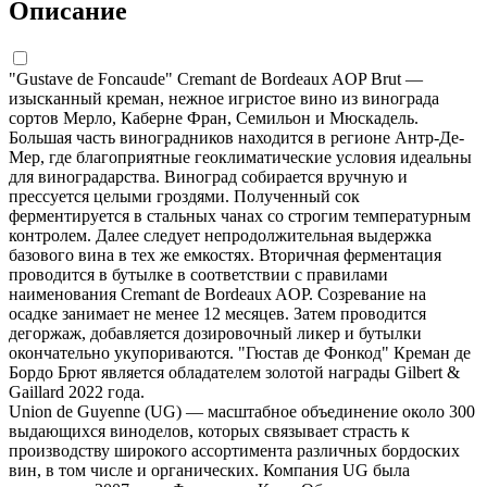
Описание
"Gustave de Foncaude" Cremant de Bordeaux AOP Brut —
изысканный креман, нежное игристое вино из винограда
сортов Мерло, Каберне Фран, Семильон и Мюскадель.
Большая часть виноградников находится в регионе Антр-Де-
Мер, где благоприятные геоклиматические условия идеальны
для виноградарства. Виноград собирается вручную и
прессуется целыми гроздями. Полученный сок
ферментируется в стальных чанах со строгим температурным
контролем. Далее следует непродолжительная выдержка
базового вина в тех же емкостях. Вторичная ферментация
проводится в бутылке в соответствии с правилами
наименования Cremant de Bordeaux AOP. Созревание на
осадке занимает не менее 12 месяцев. Затем проводится
дегоржаж, добавляется дозировочный ликер и бутылки
окончательно укупориваются. "Гюстав де Фонкод" Креман де
Бордо Брют является обладателем золотой награды Gilbert &
Gaillard 2022 года.
Union de Guyenne (UG) — масштабное объединение около 300
выдающихся виноделов, которых связывает страсть к
производству широкого ассортимента различных бордоских
вин, в том числе и органических. Компания UG была