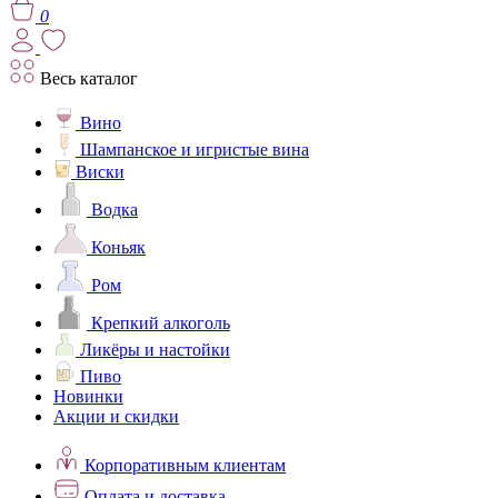
0
Весь каталог
Вино
Шампанское и игристые вина
Виски
Водка
Коньяк
Ром
Крепкий алкоголь
Ликёры и настойки
Пиво
Новинки
Акции и скидки
Корпоративным клиентам
Оплата и доставка