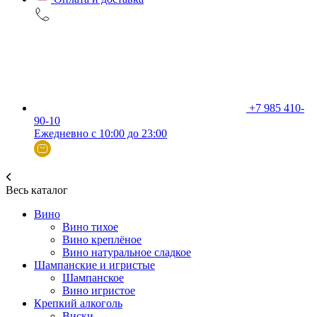
+7 985 410-
90-10
Ежедневно с 10:00 до 23:00
Весь каталог
Вино
Вино тихое
Вино креплёное
Вино натуральное сладкое
Шампанские и игристые
Шампанское
Вино игристое
Крепкий алкоголь
Виски