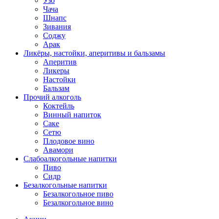
Узо
Чача
Шнапс
Зивания
Соджу
Арак
Ликёры, настойки, аперитивы и бальзамы
Аперитив
Ликеры
Настойки
Бальзам
Прочий алкоголь
Коктейль
Винный напиток
Саке
Сетю
Плодовое вино
Авамори
Слабоалкогольные напитки
Пиво
Сидр
Безалкогольные напитки
Безалкогольное пиво
Безалкогольное вино