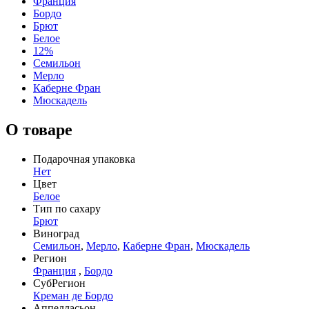
Франция
Бордо
Брют
Белое
12%
Семильон
Мерло
Каберне Фран
Мюскадель
О товаре
Подарочная упаковка
Нет
Цвет
Белое
Тип по сахару
Брют
Виноград
Семильон
,
Мерло
,
Каберне Фран
,
Мюскадель
Регион
Франция
,
Бордо
СубРегион
Креман де Бордо
Аппелласьон