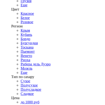
Грузия
Еще
Цвет
Красное
Белое
Розовое
Регион
Крым
Кубань
Бордо
Бургундия
Тоскана
Пьемонт
Венето
Риоха
Рибера дель Дуэро
Мозель
Еще
Тип по сахару
Сухое
Полусухое
Полусладкое
Сладкое
Цена
до 1000 руб