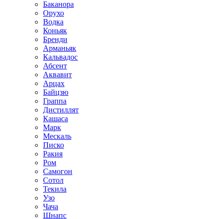
Баканора
Орухо
Водка
Коньяк
Бренди
Арманьяк
Кальвадос
Абсент
Аквавит
Арцах
Байцзю
Граппа
Дистиллят
Кашаса
Марк
Мескаль
Писко
Ракия
Ром
Самогон
Сотол
Текила
Узо
Чача
Шнапс