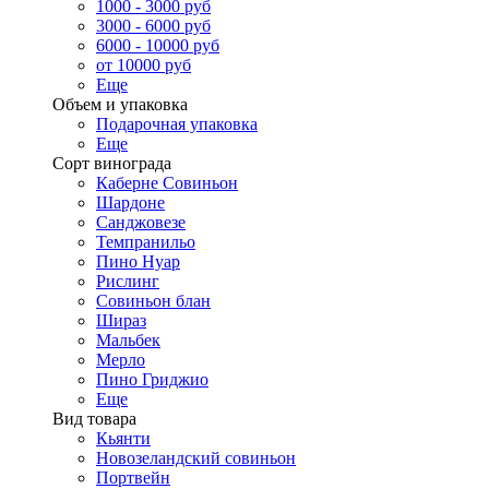
1000 - 3000 руб
3000 - 6000 руб
6000 - 10000 руб
от 10000 руб
Еще
Объем и упаковка
Подарочная упаковка
Еще
Сорт винограда
Каберне Совиньон
Шардоне
Санджовезе
Темпранильо
Пино Нуар
Рислинг
Совиньон блан
Шираз
Мальбек
Мерло
Пино Гриджио
Еще
Вид товара
Кьянти
Новозеландский совиньон
Портвейн