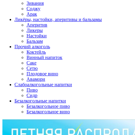
Зивания
Соджу
Арак
Ликёры, настойки, аперитивы и бальзамы
Аперитив
Ликеры
Настойки
Бальзам
Прочий алкоголь
Коктейль
Винный напиток
Саке
Сетю
Плодовое вино
Авамори
Слабоалкогольные напитки
Пиво
Сидр
Безалкогольные напитки
Безалкогольное пиво
Безалкогольное вино