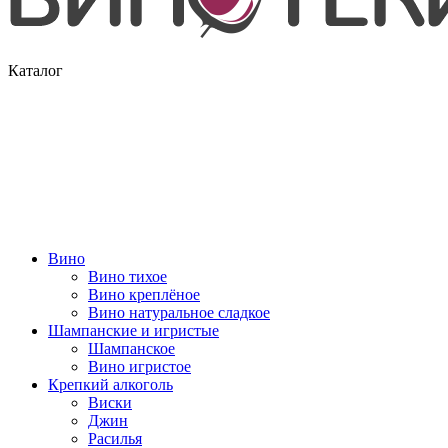
Каталог
Вино
Вино тихое
Вино креплёное
Вино натуральное сладкое
Шампанские и игристые
Шампанское
Вино игристое
Крепкий алкоголь
Виски
Джин
Расилья