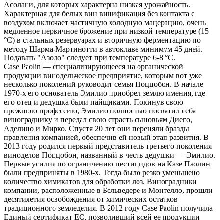
Асолани, для которых характерна низкая урожайность.
Характерная для белых вин винификация без контакта с
воздухом включает частичную холодную мацерацию, очень
медленное первичное брожение при низкой температуре (15
°С) в стальных резервуарах и вторичную ферментацию по
методу Шарма-Мартинотти в автоклаве минимум 45 дней.
Подавать "Азоло" следует при температуре 6-8 °С.
Case Paolin — специализирующееся на органической
продукции винодельческое предприятие, которым вот уже
несколько поколений руководит семья Поццобон. В начале
1970-х его основатель Эмилио приобрел землю имения, где
его отец и дедушка были пайщиками. Покинув свою
прежнюю профессию, Эмилио полностью посвятил себя
винограднику и передал свою страсть сыновьям Диего,
Аделино и Мирко. Спустя 20 лет они переняли бразды
правления компанией, обеспечив ей новый этап развития. В
2013 году родился первый представитель третьего поколения
виноделов Поццобон, названный в честь дедушки — Эмилио.
Первые усилия по ограничению пестицидов на Казе Паолин
были предприняты в 1980-х. Тогда было резко уменьшено
количество химикатов для обработки лоз. Виноградники
компании, расположенные в Бельведере и Монтелло, прошли
десятилетия освобождения от химических остатков
традиционного земледелия. В 2012 году Case Paolin получила
Единый сертификат ЕС, позволивший всей ее продукции