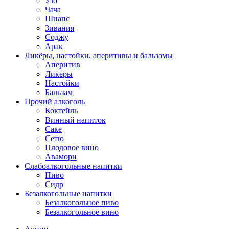
Узо
Чача
Шнапс
Зивания
Соджу
Арак
Ликёры, настойки, аперитивы и бальзамы
Аперитив
Ликеры
Настойки
Бальзам
Прочий алкоголь
Коктейль
Винный напиток
Саке
Сетю
Плодовое вино
Авамори
Слабоалкогольные напитки
Пиво
Сидр
Безалкогольные напитки
Безалкогольное пиво
Безалкогольное вино