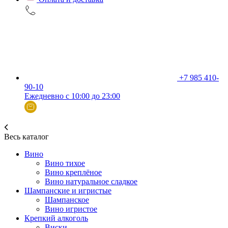
+7 985 410-
90-10
Ежедневно с 10:00 до 23:00
Весь каталог
Вино
Вино тихое
Вино креплёное
Вино натуральное сладкое
Шампанские и игристые
Шампанское
Вино игристое
Крепкий алкоголь
Виски