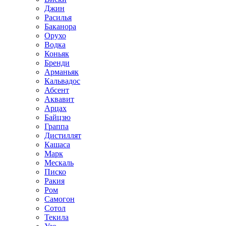
Джин
Расилья
Баканора
Орухо
Водка
Коньяк
Бренди
Арманьяк
Кальвадос
Абсент
Аквавит
Арцах
Байцзю
Граппа
Дистиллят
Кашаса
Марк
Мескаль
Писко
Ракия
Ром
Самогон
Сотол
Текила