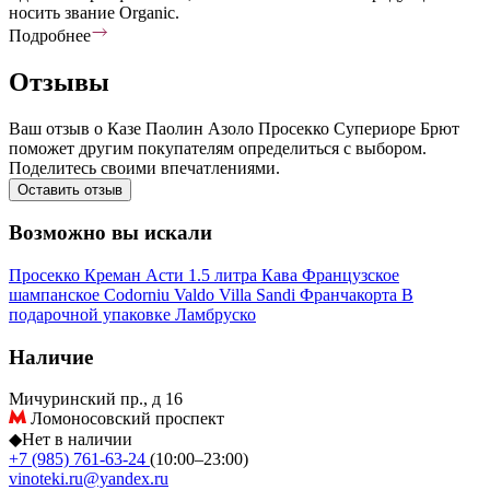
носить звание Organic.
Подробнее
Отзывы
Ваш отзыв о Казе Паолин Азоло Просекко Супериоре Брют
поможет другим покупателям определиться с выбором.
Поделитесь своими впечатлениями.
Оставить отзыв
Возможно вы искали
Просекко
Креман
Асти
1.5 литра
Кава
Французское
шампанское
Codorniu
Valdo
Villa Sandi
Франчакорта
В
подарочной упаковке
Ламбруско
Наличие
Мичуринский пр., д 16
Ломоносовский проспект
◆
Нет в наличии
+7 (985) 761-63-24
(10:00–23:00)
vinoteki.ru@yandex.ru