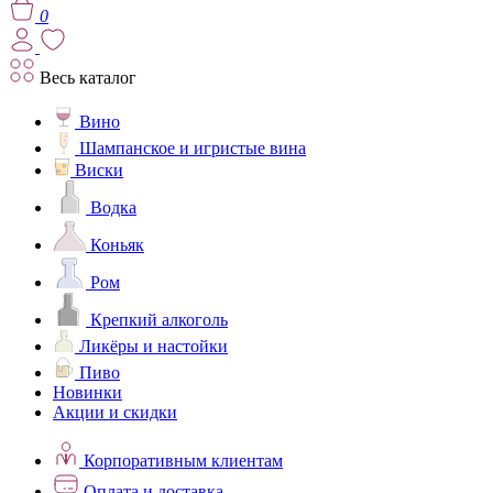
0
Весь каталог
Вино
Шампанское и игристые вина
Виски
Водка
Коньяк
Ром
Крепкий алкоголь
Ликёры и настойки
Пиво
Новинки
Акции и скидки
Корпоративным клиентам
Оплата и доставка