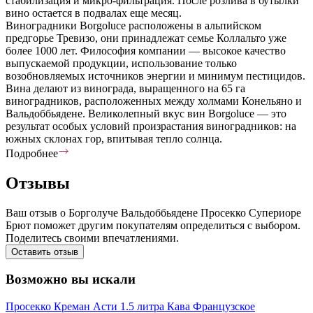
стабилизация и микро-фильтрация. После розлива в бутылки
вино остается в подвалах еще месяц.
Виноградники Borgoluce расположены в альпийском
предгорье Тревизо, они принадлежат семье Коллальто уже
более 1000 лет. Философия компании — высокое качество
выпускаемой продукции, использование только
возобновляемых источников энергии и минимум пестицидов.
Вина делают из винограда, выращенного на 65 га
виноградников, расположенных между холмами Конельяно и
Вальдоббьядене. Великолепный вкус вин Borgoluce — это
результат особых условий произрастания виноградников: на
южных склонах гор, впитывая тепло солнца.
Подробнее
Отзывы
Ваш отзыв о Борголуче Вальдоббьядене Просекко Супериоре
Брют поможет другим покупателям определиться с выбором.
Поделитесь своими впечатлениями.
Оставить отзыв
Возможно вы искали
Просекко
Креман
Асти
1.5 литра
Кава
Французское