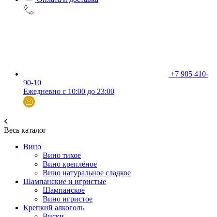
+7 985 410-
90-10
Ежедневно с 10:00 до 23:00
Весь каталог
Вино
Вино тихое
Вино креплёное
Вино натуральное сладкое
Шампанские и игристые
Шампанское
Вино игристое
Крепкий алкоголь
Виски