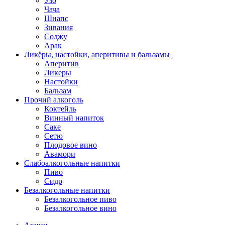
Узо
Чача
Шнапс
Зивания
Соджу
Арак
Ликёры, настойки, аперитивы и бальзамы
Аперитив
Ликеры
Настойки
Бальзам
Прочий алкоголь
Коктейль
Винный напиток
Саке
Сетю
Плодовое вино
Авамори
Слабоалкогольные напитки
Пиво
Сидр
Безалкогольные напитки
Безалкогольное пиво
Безалкогольное вино