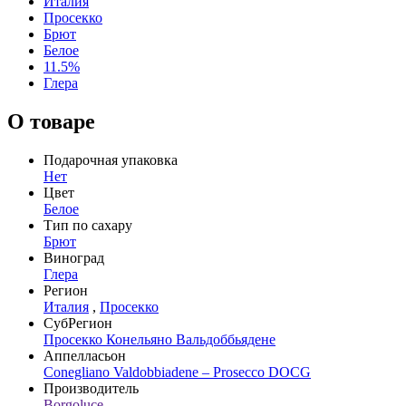
Италия
Просекко
Брют
Белое
11.5%
Глера
О товаре
Подарочная упаковка
Нет
Цвет
Белое
Тип по сахару
Брют
Виноград
Глера
Регион
Италия
,
Просекко
СубРегион
Просекко Конельяно Вальдоббьядене
Аппелласьон
Conegliano Valdobbiadene – Prosecco DOCG
Производитель
Borgoluce