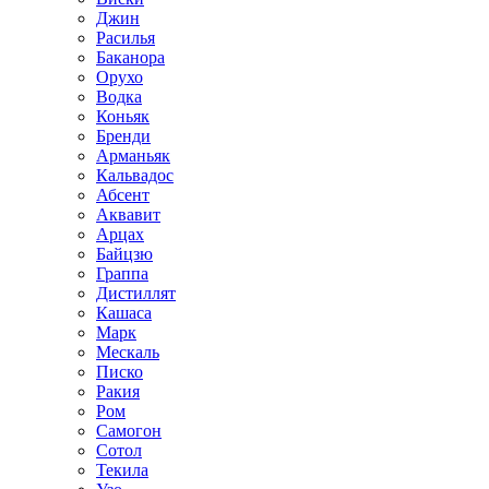
Джин
Расилья
Баканора
Орухо
Водка
Коньяк
Бренди
Арманьяк
Кальвадос
Абсент
Аквавит
Арцах
Байцзю
Граппа
Дистиллят
Кашаса
Марк
Мескаль
Писко
Ракия
Ром
Самогон
Сотол
Текила