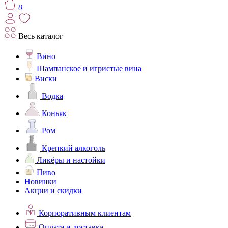
0
Весь каталог
Вино
Шампанское и игристые вина
Виски
Водка
Коньяк
Ром
Крепкий алкоголь
Ликёры и настойки
Пиво
Новинки
Акции и скидки
Корпоративным клиентам
Оплата и доставка