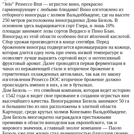
"Jeio" Prosecco Brut — игристое вино, прекрасно
гармонирующее с любыми блюдами! Вино изготовлено из
отборного винограда с холмов Вальдоббьядене, где на высоте
250 метров расположены виноградники Дома Бизоль. В
основном здесь выращивается сорт Глера, и лишь 10%
площади занимают лозы сортов Вердисо и Пино Блан.
Виноград из этой области особенно богат яблочной кислотой.
Сбор урожая производится в конце сентября. Перед
брожением виноград подвергается криомацерации на кожице,
которая длится одну ночь при очень низкой температуре и
позволяет лучше выразить сортовой вкус и интенсивный
фруктовый аромат. Далее проводятся первая ферментация в
чанах из нержавеющей стали и вторичное брожение в
герметичных охлажденных автоклавах, так как по закону
изготовления Prosecco DOC вторичное брожение должно
происходить именно в них, а не в бутылках.
Дом Бизоль — это семейная компания, которая ведет историю
с 1542 года и видит свое призвание в создании игристых вин
высочайшего качества. Виноградники Бизоль занимают 50 га
и большинство из них расположены в элитной области
Картицце, среди крутых холмов Конельяно Вальдоббьядене.
Дом Бизоль многократно награждался престижными
премиями в области виноделия как европейского, так и
мирового значения, а главный энолог компании — Паоло
Бизоль уже при жизни стал знаменитостью благодаря своему