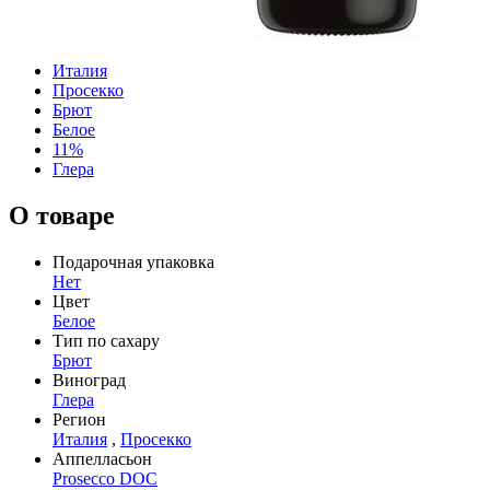
Италия
Просекко
Брют
Белое
11%
Глера
О товаре
Подарочная упаковка
Нет
Цвет
Белое
Тип по сахару
Брют
Виноград
Глера
Регион
Италия
,
Просекко
Аппелласьон
Prosecco DOC