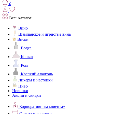
0
Весь каталог
Вино
Шампанское и игристые вина
Виски
Водка
Коньяк
Ром
Крепкий алкоголь
Ликёры и настойки
Пиво
Новинки
Акции и скидки
Корпоративным клиентам
Оплата и доставка