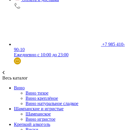
+7 985 410-
90-10
Ежедневно с 10:00 до 23:00
Весь каталог
Вино
Вино тихое
Вино креплёное
Вино натуральное сладкое
Шампанские и игристые
Шампанское
Вино игристое
Крепкий алкоголь
Виски