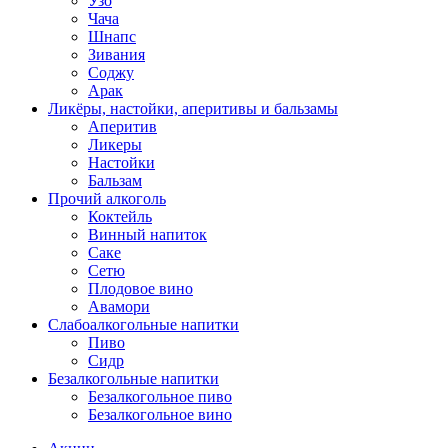
Узо
Чача
Шнапс
Зивания
Соджу
Арак
Ликёры, настойки, аперитивы и бальзамы
Аперитив
Ликеры
Настойки
Бальзам
Прочий алкоголь
Коктейль
Винный напиток
Саке
Сетю
Плодовое вино
Авамори
Слабоалкогольные напитки
Пиво
Сидр
Безалкогольные напитки
Безалкогольное пиво
Безалкогольное вино