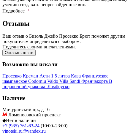
умению создавать непревзойденные вина.
Подробнее
Отзывы
Ваш отзыв о Бизоль Джейо Просекко Брют поможет другим
покупателям определиться с выбором.
Поделитесь своими впечатлениями.
Оставить отзыв
Возможно вы искали
Просекко
Креман
Асти
1.5 литра
Кава
Французское
шампанское
Codorniu
Valdo
Villa Sandi
Франчакорта
В
подарочной упаковке
Ламбруско
Наличие
Мичуринский пр., д 16
Ломоносовский проспект
◆
Нет в наличии
+7 (985) 761-63-24
(10:00–23:00)
vinoteki.ru@yandex.ru