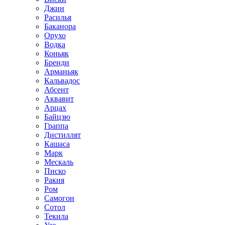
Джин
Расилья
Баканора
Орухо
Водка
Коньяк
Бренди
Арманьяк
Кальвадос
Абсент
Аквавит
Арцах
Байцзю
Граппа
Дистиллят
Кашаса
Марк
Мескаль
Писко
Ракия
Ром
Самогон
Сотол
Текила