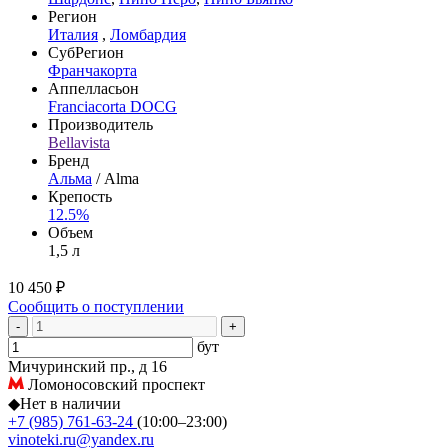
Регион
Италия
,
Ломбардия
СубРегион
Франчакорта
Аппелласьон
Franciacorta DOCG
Производитель
Bellavista
Бренд
Альма
/ Alma
Крепость
12.5%
Объем
1,5 л
10 450 ₽
Сообщить о поступлении
-
+
бут
Мичуринский пр., д 16
Ломоносовский проспект
◆
Нет в наличии
+7 (985) 761-63-24
(10:00–23:00)
vinoteki.ru@yandex.ru