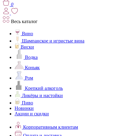
0
Весь каталог
Вино
Шампанское и игристые вина
Виски
Водка
Коньяк
Ром
Крепкий алкоголь
Ликёры и настойки
Пиво
Новинки
Акции и скидки
Корпоративным клиентам
Оплата и доставка