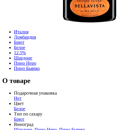
Италия
Ломбардия
Брют
Белое
12.5%
Шардоне
Пино Неро
Пино Бьянко
О товаре
Подарочная упаковка
Нет
Цвет
Белое
Тип по сахару
Брют
Виноград
Шардоне
,
Пино Неро
,
Пино Бьянко