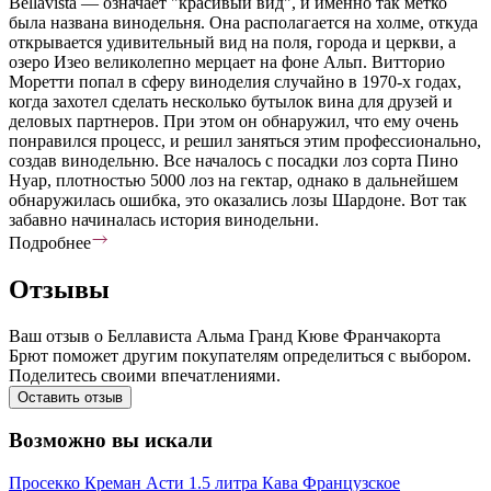
Bellavista — означает "красивый вид", и именно так метко
была названа винодельня. Она располагается на холме, откуда
открывается удивительный вид на поля, города и церкви, а
озеро Изео великолепно мерцает на фоне Альп. Витторио
Моретти попал в сферу виноделия случайно в 1970-х годах,
когда захотел сделать несколько бутылок вина для друзей и
деловых партнеров. При этом он обнаружил, что ему очень
понравился процесс, и решил заняться этим профессионально,
создав винодельню. Все началось с посадки лоз сорта Пино
Нуар, плотностью 5000 лоз на гектар, однако в дальнейшем
обнаружилась ошибка, это оказались лозы Шардоне. Вот так
забавно начиналась история винодельни.
Подробнее
Отзывы
Ваш отзыв о Беллависта Альма Гранд Кюве Франчакорта
Брют поможет другим покупателям определиться с выбором.
Поделитесь своими впечатлениями.
Оставить отзыв
Возможно вы искали
Просекко
Креман
Асти
1.5 литра
Кава
Французское