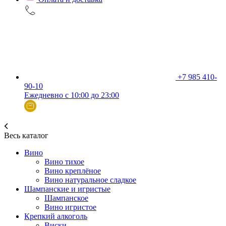
+7 985 410-
90-10
Ежедневно с 10:00 до 23:00
Весь каталог
Вино
Вино тихое
Вино креплёное
Вино натуральное сладкое
Шампанские и игристые
Шампанское
Вино игристое
Крепкий алкоголь
Виски