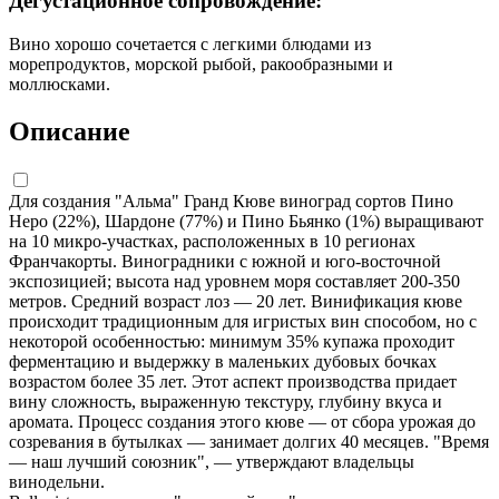
Дегустационное сопровождение:
Вино хорошо сочетается с легкими блюдами из
морепродуктов, морской рыбой, ракообразными и
моллюсками.
Описание
Для создания "Альма" Гранд Кюве виноград сортов Пино
Неро (22%), Шардоне (77%) и Пино Бьянко (1%) выращивают
на 10 микро-участках, расположенных в 10 регионах
Франчакорты. Виноградники с южной и юго-восточной
экспозицией; высота над уровнем моря составляет 200-350
метров. Средний возраст лоз — 20 лет. Винификация кюве
происходит традиционным для игристых вин способом, но с
некоторой особенностью: минимум 35% купажа проходит
ферментацию и выдержку в маленьких дубовых бочках
возрастом более 35 лет. Этот аспект производства придает
вину сложность, выраженную текстуру, глубину вкуса и
аромата. Процесс создания этого кюве — от сбора урожая до
созревания в бутылках — занимает долгих 40 месяцев. "Время
— наш лучший союзник", — утверждают владельцы
винодельни.