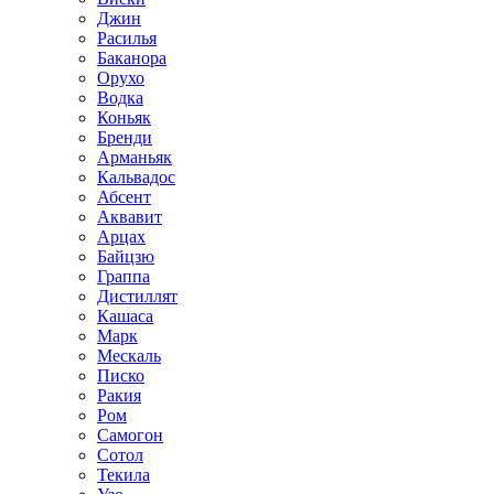
Джин
Расилья
Баканора
Орухо
Водка
Коньяк
Бренди
Арманьяк
Кальвадос
Абсент
Аквавит
Арцах
Байцзю
Граппа
Дистиллят
Кашаса
Марк
Мескаль
Писко
Ракия
Ром
Самогон
Сотол
Текила