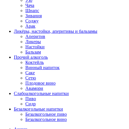
Узо
Чача
Шнапс
Зивания
Соджу
Арак
Ликёры, настойки, аперитивы и бальзамы
Аперитив
Ликеры
Настойки
Бальзам
Прочий алкоголь
Коктейль
Винный напиток
Саке
Сетю
Плодовое вино
Авамори
Слабоалкогольные напитки
Пиво
Сидр
Безалкогольные напитки
Безалкогольное пиво
Безалкогольное вино