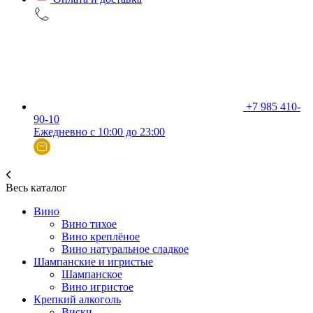
+7 985 410-
90-10
Ежедневно с 10:00 до 23:00
Весь каталог
Вино
Вино тихое
Вино креплёное
Вино натуральное сладкое
Шампанские и игристые
Шампанское
Вино игристое
Крепкий алкоголь
Виски