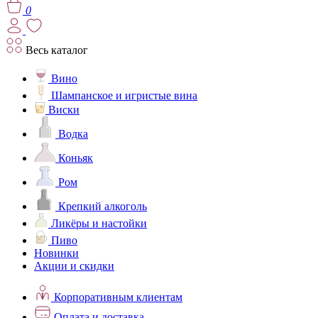
0
Весь каталог
Вино
Шампанское и игристые вина
Виски
Водка
Коньяк
Ром
Крепкий алкоголь
Ликёры и настойки
Пиво
Новинки
Акции и скидки
Корпоративным клиентам
Оплата и доставка