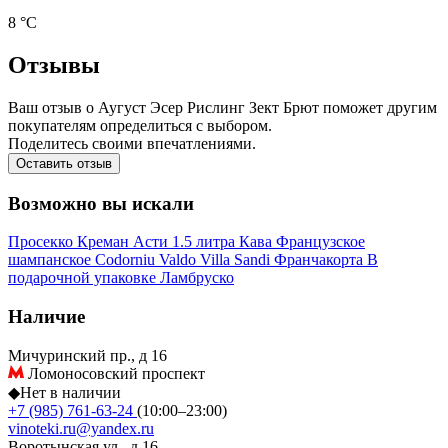
8 °С
Отзывы
Ваш отзыв о Аугуст Эсер Рислинг Зект Брют поможет другим
покупателям определиться с выбором.
Поделитесь своими впечатлениями.
Оставить отзыв
Возможно вы искали
Просекко
Креман
Асти
1.5 литра
Кава
Французское
шампанское
Codorniu
Valdo
Villa Sandi
Франчакорта
В
подарочной упаковке
Ламбруско
Наличие
Мичуринский пр., д 16
Ломоносовский проспект
◆
Нет в наличии
+7 (985) 761-63-24
(10:00–23:00)
vinoteki.ru@yandex.ru
Воротынская ул., д 16