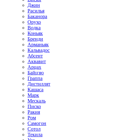
Джин
Расилья
Баканора
Орухо
Водка
Коньяк
Бренди
Арманьяк
Кальвадос
Абсент
Аквавит
Арцах
Байцзю
Граппа
Дистиллят
Кашаса
Марк
Мескаль
Писко
Ракия
Ром
Самогон
Сотол
Текила