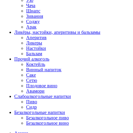
Узо
Чача
Шнапс
Зивания
Соджу
Арак
Ликёры, настойки, аперитивы и бальзамы
Аперитив
Ликеры
Настойки
Бальзам
Прочий алкоголь
Коктейль
Винный напиток
Саке
Сетю
Плодовое вино
Авамори
Слабоалкогольные напитки
Пиво
Сидр
Безалкогольные напитки
Безалкогольное пиво
Безалкогольное вино