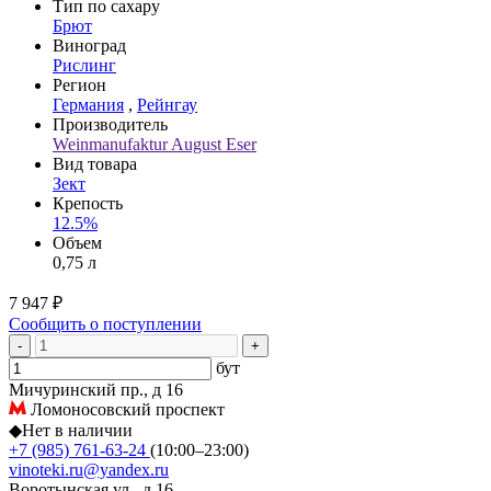
Тип по сахару
Брют
Виноград
Рислинг
Регион
Германия
,
Рейнгау
Производитель
Weinmanufaktur August Eser
Вид товара
Зект
Крепость
12.5%
Объем
0,75 л
7 947 ₽
Сообщить о поступлении
-
+
бут
Мичуринский пр., д 16
Ломоносовский проспект
◆
Нет в наличии
+7 (985) 761-63-24
(10:00–23:00)
vinoteki.ru@yandex.ru
Воротынская ул., д 16