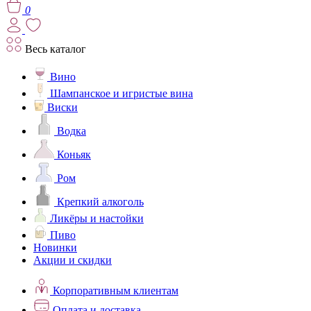
0
Весь каталог
Вино
Шампанское и игристые вина
Виски
Водка
Коньяк
Ром
Крепкий алкоголь
Ликёры и настойки
Пиво
Новинки
Акции и скидки
Корпоративным клиентам
Оплата и доставка