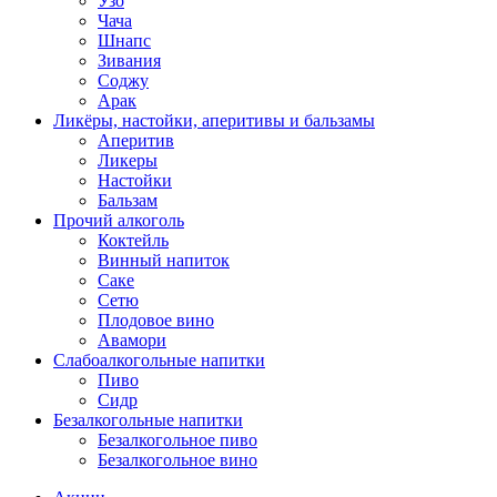
Узо
Чача
Шнапс
Зивания
Соджу
Арак
Ликёры, настойки, аперитивы и бальзамы
Аперитив
Ликеры
Настойки
Бальзам
Прочий алкоголь
Коктейль
Винный напиток
Саке
Сетю
Плодовое вино
Авамори
Слабоалкогольные напитки
Пиво
Сидр
Безалкогольные напитки
Безалкогольное пиво
Безалкогольное вино