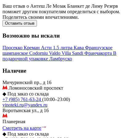
Ваш отзыв о Антеш Ле Мозак Бланкет де Лиму Резерв
поможет другим покупателям определиться с выбором.
Поделитесь своими впечатлениями.
Оставить отзыв
Возможно вы искали
Просекко
Креман
Асти
1.5 литра
Кава
Французское
шампанское
Codorniu
Valdo
Villa Sandi
Франчакорта
В
подарочной упаковке
Ламбруско
Наличие
Мичуринский пр., д 16
Ломоносовский проспект
◆
Под заказ со склада
+7 (985) 761-63-24
(10:00–23:00)
vinoteki.ru@yandex.ru
Воротынская ул., д 16
Планерная
Смотреть на карте
◆
Под заказ со склада