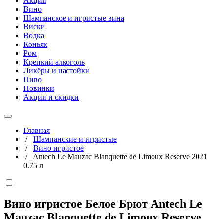
Акции
Вино
Шампанское и игристые вина
Виски
Водка
Коньяк
Ром
Крепкий алкоголь
Ликёры и настойки
Пиво
Новинки
Акции и скидки
Главная
/
Шампанские и игристые
/
Вино игристое
/
Antech Le Mauzac Blanquette de Limoux Reserve 2021
0.75 л
Вино игристое Белое Брют Antech Le
Mauzac Blanquette de Limoux Reserve