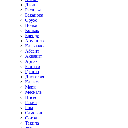
Джин
Расилья
Баканора
Орухо
Водка
Коньяк
Бренди
Арманьяк
Кальвадос
Абсент
Аквавит
Арцах
Байцзю
Граппа
Дистиллят
Кашаса
Марк
Мескаль
Писко
Ракия
Ром
Самогон
Сотол
Текила