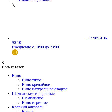
+7 985 410-
90-10
Ежедневно с 10:00 до 23:00
Весь каталог
Вино
Вино тихое
Вино креплёное
Вино натуральное сладкое
Шампанские и игристые
Шампанское
Вино игристое
Крепкий алкоголь
Виски