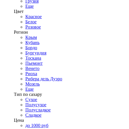
Грузия
Еще
Цвет
Красное
Белое
Розовое
Регион
Крым
Кубань
Бордо
Бургундия
Тоскана
Пьемонт
Венето
Риоха
Рибера дель Дуэро
Мозель
Еще
Тип по сахару
Сухое
Полусухое
Полусладкое
Сладкое
Цена
до 1000 руб