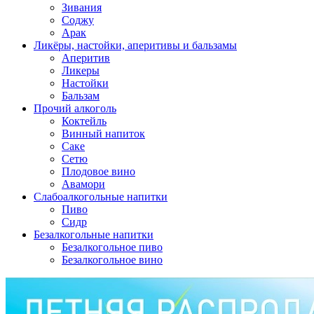
Зивания
Соджу
Арак
Ликёры, настойки, аперитивы и бальзамы
Аперитив
Ликеры
Настойки
Бальзам
Прочий алкоголь
Коктейль
Винный напиток
Саке
Сетю
Плодовое вино
Авамори
Слабоалкогольные напитки
Пиво
Сидр
Безалкогольные напитки
Безалкогольное пиво
Безалкогольное вино