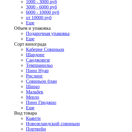
1000 - 3000 руб
3000 - 6000 руб
6000 - 10000 руб
от 10000 руб
Еще
Объем и упаковка
Подарочная упаковка
Еще
Сорт винограда
Каберне Совиньон
Шардоне
Санджовезе
Темпранильо
Пино Нуар
Рислинг
Совиньон блан
Шираз
Мальбек
Мерло
Пино Гриджио
Еще
Вид товара
Кьянти
Новозеландский совиньон
Портвейн