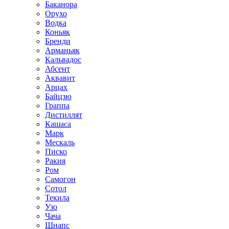
Баканора
Орухо
Водка
Коньяк
Бренди
Арманьяк
Кальвадос
Абсент
Аквавит
Арцах
Байцзю
Граппа
Дистиллят
Кашаса
Марк
Мескаль
Писко
Ракия
Ром
Самогон
Сотол
Текила
Узо
Чача
Шнапс