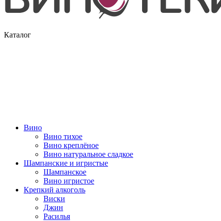
Каталог
Вино
Вино тихое
Вино креплёное
Вино натуральное сладкое
Шампанские и игристые
Шампанское
Вино игристое
Крепкий алкоголь
Виски
Джин
Расилья