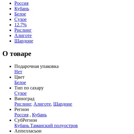
Россия
Кубань
Белое
Сухое
12.7%
Рислинг
Алиготе
Шардоне
О товаре
Подарочная упаковка
Нет
Цвет
Белое
Тип по сахару
Сухое
Виноград
Рислинг
,
Алиготе
,
Шардоне
Регион
Россия
,
Кубань
СубРегион
Кубань Таманский полуостров
Аппелласьон