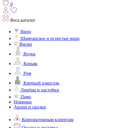
0
Весь каталог
Вино
Шампанское и игристые вина
Виски
Водка
Коньяк
Ром
Крепкий алкоголь
Ликёры и настойки
Пиво
Новинки
Акции и скидки
Корпоративным клиентам
Оплата и доставка