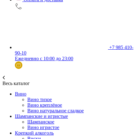
+7 985 410-
90-10
Ежедневно с 10:00 до 23:00
Весь каталог
Вино
Вино тихое
Вино креплёное
Вино натуральное сладкое
Шампанские и игристые
Шампанское
Вино игристое
Крепкий алкоголь
Виски