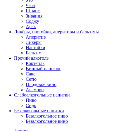
Узо
Чача
Шнапс
Зивания
Соджу
Арак
Ликёры, настойки, аперитивы и бальзамы
Аперитив
Ликеры
Настойки
Бальзам
Прочий алкоголь
Коктейль
Винный напиток
Саке
Сетю
Плодовое вино
Авамори
Слабоалкогольные напитки
Пиво
Сидр
Безалкогольные напитки
Безалкогольное пиво
Безалкогольное вино