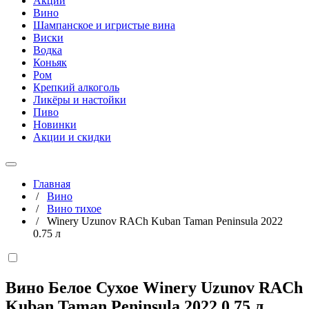
Акции
Вино
Шампанское и игристые вина
Виски
Водка
Коньяк
Ром
Крепкий алкоголь
Ликёры и настойки
Пиво
Новинки
Акции и скидки
Главная
/
Вино
/
Вино тихое
/
Winery Uzunov RACh Kuban Taman Peninsula 2022
0.75 л
Вино Белое Сухое Winery Uzunov RACh
Kuban Taman Peninsula 2022
0,75 л