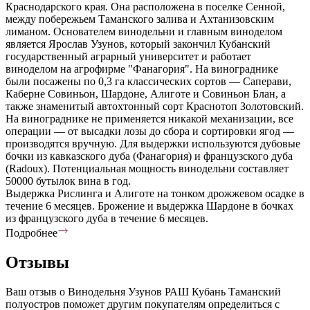
Краснодарского края. Она расположена в поселке Сенной,
между побережьем Таманского залива и Ахтанизовским
лиманом. Основателем винодельни и главным виноделом
является Ярослав Узунов, который закончил Кубанский
государственный аграрный университет и работает
виноделом на агрофирме "Фанагория". На винограднике
были посажены по 0,3 га классических сортов — Саперави,
Каберне Совиньон, Шардоне, Алиготе и Совиньон Блан, а
также знаменитый автохтонный сорт Краснотоп Золотовский.
На винограднике не применяется никакой механизации, все
операции — от высадки лозы до сбора и сортировки ягод —
производятся вручную. Для выдержки используются дубовые
бочки из кавказского дуба (Фанагория) и французского дуба
(Radoux). Потенциальная мощность винодельни составляет
50000 бутылок вина в год.
Выдержка Рислинга и Алиготе на тонком дрожжевом осадке в
течение 6 месяцев. Брожение и выдержка Шардоне в бочках
из французского дуба в течение 6 месяцев.
Подробнее
Отзывы
Ваш отзыв о Винодельня Узунов РАШ Кубань Таманский
полуостров поможет другим покупателям определиться с