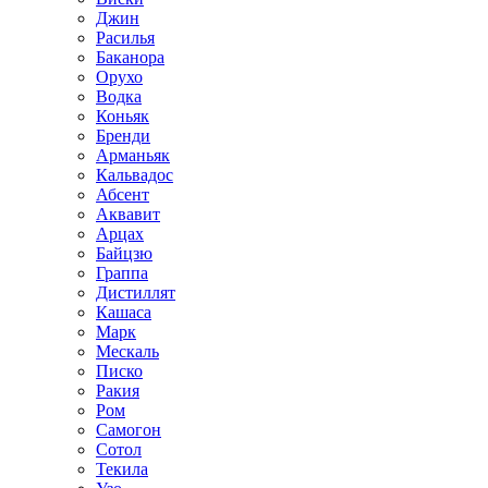
Джин
Расилья
Баканора
Орухо
Водка
Коньяк
Бренди
Арманьяк
Кальвадос
Абсент
Аквавит
Арцах
Байцзю
Граппа
Дистиллят
Кашаса
Марк
Мескаль
Писко
Ракия
Ром
Самогон
Сотол
Текила