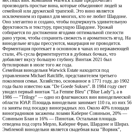
местных вин. Компания Warwick Estate предпочитает
производить простые вина, которые объединяют людей за
семейной или дружеской трапезой. Это вино является
исключением из правил для многих, кто не любит Шардоне.
Оно элегантно и создано, чтобы подчеркнуть удивительную
фруктовость и текстуру, присущую Шардоне. Урожай
собирается по достижении ягодами оптимальной спелости
рано утром, чтобы сохранить свежесть и ароматность ягод. На
винодельне ягоды прессуются, мацерация не проводится.
Ферментация протекает в основном в чанах из нержавеющей
стали, 4% сусла ферментируется в дубовых бочках, что
добавляет вкусу большую глубину. Винтаж 2021 был
бутилирован в июле того же года.
Семейная винодельня Warwick Estate находится под
управлением Michael Ratcliffe, представителем третьего
поколения семьи. Хозяйство, основанное в 1771 году, до 1902
года было известно как "De Goede Sukses". В 1984 году свет
увидел первый винтаж "La Femme Bleu" ("Blue Lady"), а в
1986 — "Trilogy" — одно из флагманских вин винодельческой
области ЮАР. Площадь винодельни занимает 110 га, из них 56
га заняты под посадку виноградных лоз. Около 40% площади
виноградников засажены лозами Каберне Совиньон, 20% —
Совиньон Блан и 16% — Пинотаж. Остальная площадь
отведена под сорта Мерло, Каберне Фран, Шардоне и Шираз.
Эмблемой винодельни является свадебная ваза "Ворвик",