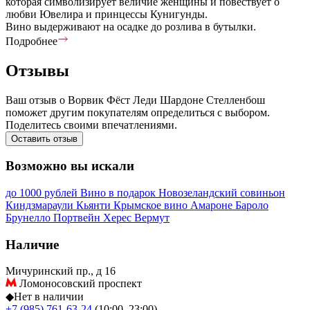
которая символизирует величие женщины и повествует о
любви Ювелира и принцессы Кунигунды.
Вино выдерживают на осадке до розлива в бутылки.
Подробнее
Отзывы
Ваш отзыв о Ворвик Фёст Леди Шардоне Стелленбош
поможет другим покупателям определиться с выбором.
Поделитесь своими впечатлениями.
Оставить отзыв
Возможно вы искали
до 1000 рублей
Вино в подарок
Новозеландский совиньон
Киндзмараули
Кьянти
Крымское вино
Амароне
Бароло
Брунелло
Портвейн
Херес
Вермут
Наличие
Мичуринский пр., д 16
Ломоносовский проспект
◆
Нет в наличии
+7 (985) 761-63-24
(10:00–23:00)