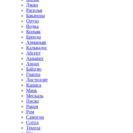
Джин
Расилья
Баканора
Орухо
Водка
Коньяк
Бренди
Арманьяк
Кальвадос
Абсент
Аквавит
Арцах
Байцзю
Граппа
Дистиллят
Кашаса
Марк
Мескаль
Писко
Ракия
Ром
Самогон
Сотол
Текила