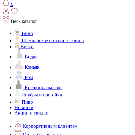
0
Весь каталог
Вино
Шампанское и игристые вина
Виски
Водка
Коньяк
Ром
Крепкий алкоголь
Ликёры и настойки
Пиво
Новинки
Акции и скидки
Корпоративным клиентам
Оплата и доставка