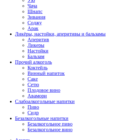
Узо
Чача
Шнапс
Зивания
Соджу
Арак
Ликёры, настойки, аперитивы и бальзамы
Аперитив
Ликеры
Настойки
Бальзам
Прочий алкоголь
Коктейль
Винный напиток
Саке
Сетю
Плодовое вино
Авамори
Слабоалкогольные напитки
Пиво
Сидр
Безалкогольные напитки
Безалкогольное пиво
Безалкогольное вино