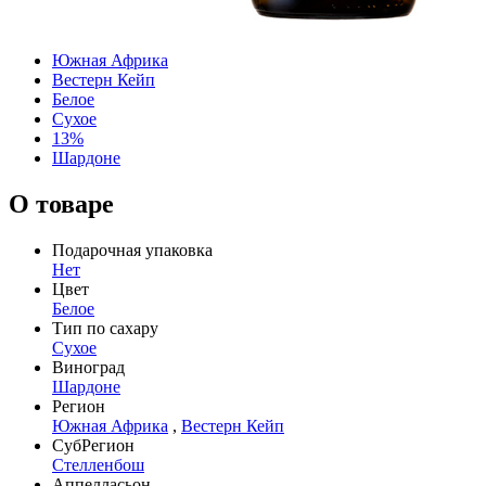
Южная Африка
Вестерн Кейп
Белое
Сухое
13%
Шардоне
О товаре
Подарочная упаковка
Нет
Цвет
Белое
Тип по сахару
Сухое
Виноград
Шардоне
Регион
Южная Африка
,
Вестерн Кейп
СубРегион
Стелленбош
Аппелласьон