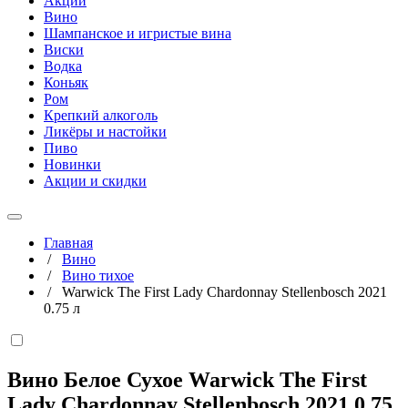
Акции
Вино
Шампанское и игристые вина
Виски
Водка
Коньяк
Ром
Крепкий алкоголь
Ликёры и настойки
Пиво
Новинки
Акции и скидки
Главная
/
Вино
/
Вино тихое
/
Warwick The First Lady Chardonnay Stellenbosch 2021
0.75 л
Вино Белое Сухое Warwick The First
Lady Chardonnay Stellenbosch 2021
0,75