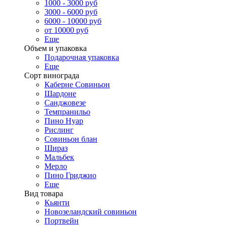
1000 - 3000 руб
3000 - 6000 руб
6000 - 10000 руб
от 10000 руб
Еще
Объем и упаковка
Подарочная упаковка
Еще
Сорт винограда
Каберне Совиньон
Шардоне
Санджовезе
Темпранильо
Пино Нуар
Рислинг
Совиньон блан
Шираз
Мальбек
Мерло
Пино Гриджио
Еще
Вид товара
Кьянти
Новозеландский совиньон
Портвейн