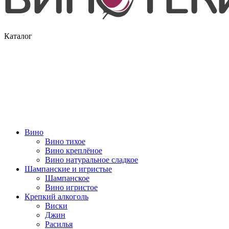
Каталог
Вино
Вино тихое
Вино креплёное
Вино натуральное сладкое
Шампанские и игристые
Шампанское
Вино игристое
Крепкий алкоголь
Виски
Джин
Расилья