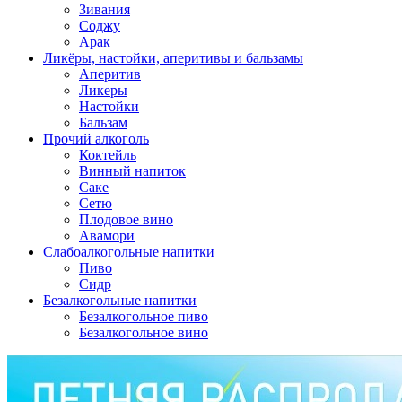
Зивания
Соджу
Арак
Ликёры, настойки, аперитивы и бальзамы
Аперитив
Ликеры
Настойки
Бальзам
Прочий алкоголь
Коктейль
Винный напиток
Саке
Сетю
Плодовое вино
Авамори
Слабоалкогольные напитки
Пиво
Сидр
Безалкогольные напитки
Безалкогольное пиво
Безалкогольное вино