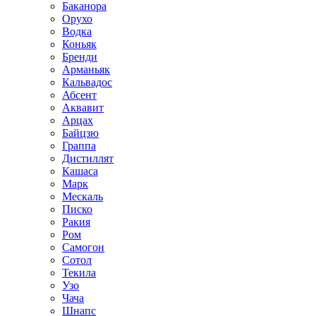
Баканора
Орухо
Водка
Коньяк
Бренди
Арманьяк
Кальвадос
Абсент
Аквавит
Арцах
Байцзю
Граппа
Дистиллят
Кашаса
Марк
Мескаль
Писко
Ракия
Ром
Самогон
Сотол
Текила
Узо
Чача
Шнапс