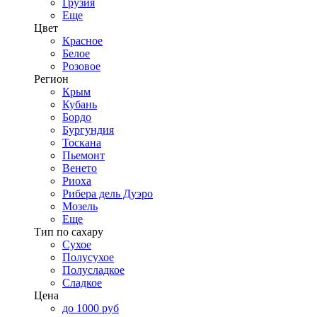
Грузия
Еще
Цвет
Красное
Белое
Розовое
Регион
Крым
Кубань
Бордо
Бургундия
Тоскана
Пьемонт
Венето
Риоха
Рибера дель Дуэро
Мозель
Еще
Тип по сахару
Сухое
Полусухое
Полусладкое
Сладкое
Цена
до 1000 руб