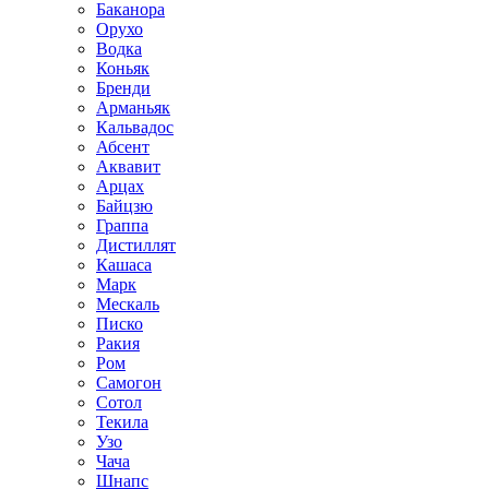
Баканора
Орухо
Водка
Коньяк
Бренди
Арманьяк
Кальвадос
Абсент
Аквавит
Арцах
Байцзю
Граппа
Дистиллят
Кашаса
Марк
Мескаль
Писко
Ракия
Ром
Самогон
Сотол
Текила
Узо
Чача
Шнапс