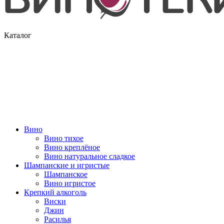
Каталог
Вино
Вино тихое
Вино креплёное
Вино натуральное сладкое
Шампанские и игристые
Шампанское
Вино игристое
Крепкий алкоголь
Виски
Джин
Расилья