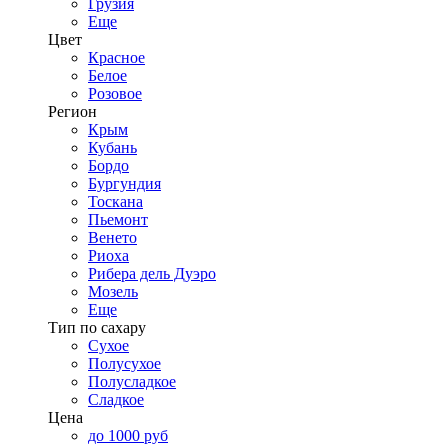
Грузия
Еще
Цвет
Красное
Белое
Розовое
Регион
Крым
Кубань
Бордо
Бургундия
Тоскана
Пьемонт
Венето
Риоха
Рибера дель Дуэро
Мозель
Еще
Тип по сахару
Сухое
Полусухое
Полусладкое
Сладкое
Цена
до 1000 руб