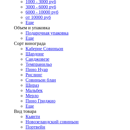
1000 - 3000 руб
3000 - 6000 руб
6000 - 10000 руб
от 10000 руб
Еще
Объем и упаковка
Подарочная упаковка
Еще
Сорт винограда
Каберне Совиньон
Шардоне
Санджовезе
Темпранильо
Пино Нуар
Рислинг
Совиньон блан
Шираз
Мальбек
Мерло
Пино Гриджио
Еще
Вид товара
Кьянти
Новозеландский совиньон
Портвейн