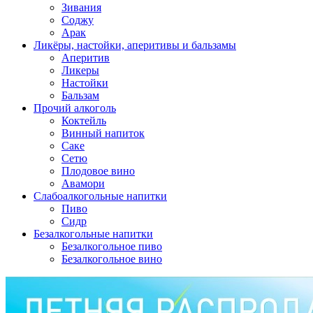
Зивания
Соджу
Арак
Ликёры, настойки, аперитивы и бальзамы
Аперитив
Ликеры
Настойки
Бальзам
Прочий алкоголь
Коктейль
Винный напиток
Саке
Сетю
Плодовое вино
Авамори
Слабоалкогольные напитки
Пиво
Сидр
Безалкогольные напитки
Безалкогольное пиво
Безалкогольное вино