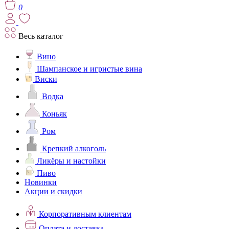
0
Весь каталог
Вино
Шампанское и игристые вина
Виски
Водка
Коньяк
Ром
Крепкий алкоголь
Ликёры и настойки
Пиво
Новинки
Акции и скидки
Корпоративным клиентам
Оплата и доставка