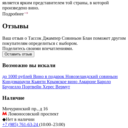
является ярким представителем той страны, в которой
произведено вино.
Подробнее
Отзывы
Ваш отзыв о Тассок Джампер Совиньон Блан поможет другим
покупателям определиться с выбором.
Поделитесь своими впечатлениями.
Оставить отзыв
Возможно вы искали
до 1000 рублей
Вино в подарок
Новозеландский совиньон
Киндзмараули
Кьянти
Крымское вино
Амароне
Бароло
Брунелло
Портвейн
Херес
Вермут
Наличие
Мичуринский пр., д 16
Ломоносовский проспект
◆
Нет в наличии
+7 (985) 761-63-24
(10:00–23:00)