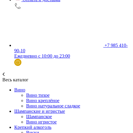
+7 985 410-
90-10
Ежедневно с 10:00 до 23:00
Весь каталог
Вино
Вино тихое
Вино креплёное
Вино натуральное сладкое
Шампанские и игристые
Шампанское
Вино игристое
Крепкий алкоголь
Виски