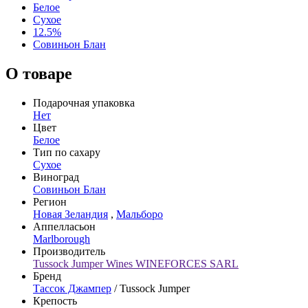
Белое
Сухое
12.5%
Совиньон Блан
О товаре
Подарочная упаковка
Нет
Цвет
Белое
Тип по сахару
Сухое
Виноград
Совиньон Блан
Регион
Новая Зеландия
,
Мальборо
Аппелласьон
Marlborough
Производитель
Tussock Jumper Wines WINEFORCES SARL
Бренд
Тассок Джампер
/ Tussock Jumper
Крепость