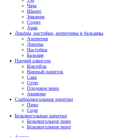
Узо
Чача
Шнапс
Зивания
Соджу
Арак
Ликёры, настойки, аперитивы и бальзамы
Аперитив
Ликеры
Настойки
Бальзам
Прочий алкоголь
Коктейль
Винный напиток
Саке
Сетю
Плодовое вино
Авамори
Слабоалкогольные напитки
Пиво
Сидр
Безалкогольные напитки
Безалкогольное пиво
Безалкогольное вино