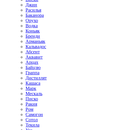
Джин
Расилья
Баканора
Орухо
Водка
Коньяк
Бренди
Арманьяк
Кальвадос
Абсент
Аквавит
Арцах
Байцзю
Граппа
Дистиллят
Кашаса
Марк
Мескаль
Писко
Ракия
Ром
Самогон
Сотол
Текила