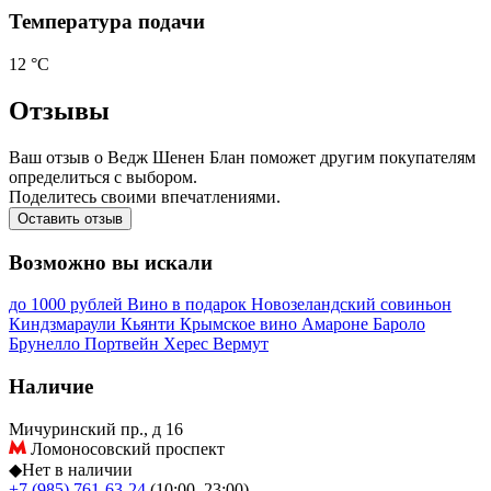
Температура подачи
12 °С
Отзывы
Ваш отзыв о Ведж Шенен Блан поможет другим покупателям
определиться с выбором.
Поделитесь своими впечатлениями.
Оставить отзыв
Возможно вы искали
до 1000 рублей
Вино в подарок
Новозеландский совиньон
Киндзмараули
Кьянти
Крымское вино
Амароне
Бароло
Брунелло
Портвейн
Херес
Вермут
Наличие
Мичуринский пр., д 16
Ломоносовский проспект
◆
Нет в наличии
+7 (985) 761-63-24
(10:00–23:00)