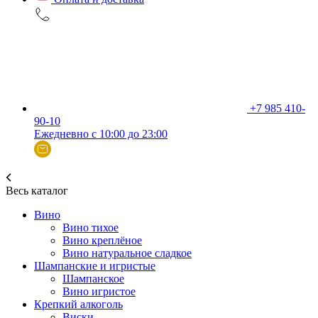
+7 985 410-
90-10
Ежедневно с 10:00 до 23:00
Весь каталог
Вино
Вино тихое
Вино креплёное
Вино натуральное сладкое
Шампанские и игристые
Шампанское
Вино игристое
Крепкий алкоголь
Виски