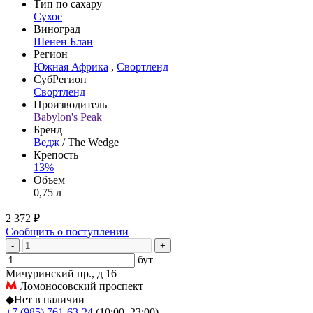
Тип по сахару
Сухое
Виноград
Шенен Блан
Регион
Южная Африка
,
Свортленд
СубРегион
Свортленд
Производитель
Babylon's Peak
Бренд
Ведж
/ The Wedge
Крепость
13%
Объем
0,75 л
2 372 ₽
Сообщить о поступлении
-
+
бут
Мичуринский пр., д 16
Ломоносовский проспект
◆
Нет в наличии
+7 (985) 761-63-24
(10:00–23:00)