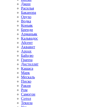
Джин
Расилья
Баканора
Орухо
Водка
Коньяк
Бренди
Арманьяк
Кальвадос
Абсент
Аквавит
Арцах
Байцзю
Граппа
Дистиллят
Кашаса
Марк
Мескаль
Писко
Ракия
Ром
Самогон
Сотол
Текила