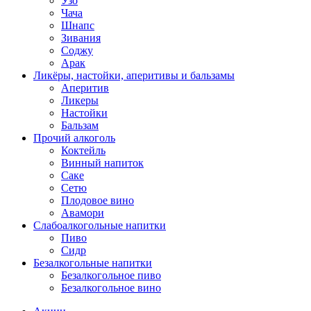
Узо
Чача
Шнапс
Зивания
Соджу
Арак
Ликёры, настойки, аперитивы и бальзамы
Аперитив
Ликеры
Настойки
Бальзам
Прочий алкоголь
Коктейль
Винный напиток
Саке
Сетю
Плодовое вино
Авамори
Слабоалкогольные напитки
Пиво
Сидр
Безалкогольные напитки
Безалкогольное пиво
Безалкогольное вино