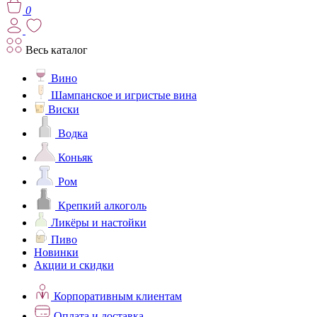
0
Весь каталог
Вино
Шампанское и игристые вина
Виски
Водка
Коньяк
Ром
Крепкий алкоголь
Ликёры и настойки
Пиво
Новинки
Акции и скидки
Корпоративным клиентам
Оплата и доставка