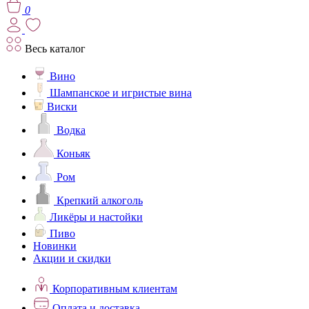
0
Весь каталог
Вино
Шампанское и игристые вина
Виски
Водка
Коньяк
Ром
Крепкий алкоголь
Ликёры и настойки
Пиво
Новинки
Акции и скидки
Корпоративным клиентам
Оплата и доставка