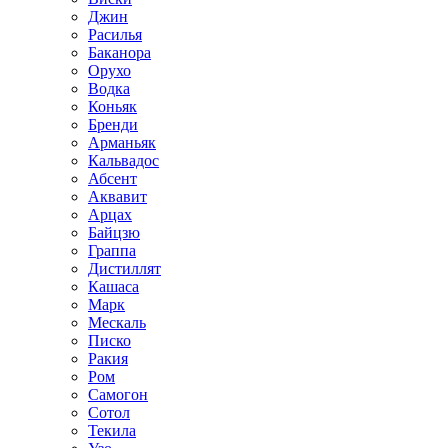
Джин
Расилья
Баканора
Орухо
Водка
Коньяк
Бренди
Арманьяк
Кальвадос
Абсент
Аквавит
Арцах
Байцзю
Граппа
Дистиллят
Кашаса
Марк
Мескаль
Писко
Ракия
Ром
Самогон
Сотол
Текила