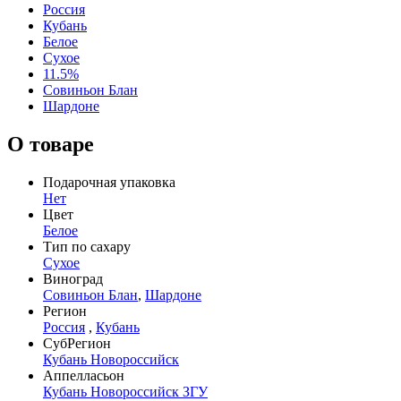
Россия
Кубань
Белое
Сухое
11.5%
Совиньон Блан
Шардоне
О товаре
Подарочная упаковка
Нет
Цвет
Белое
Тип по сахару
Сухое
Виноград
Совиньон Блан
,
Шардоне
Регион
Россия
,
Кубань
СубРегион
Кубань Новороссийск
Аппелласьон
Кубань Новороссийск ЗГУ