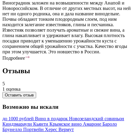
Виноградник заложен на возвышенности между Анапой и
Новороссийском. В отличие от других местных высот, на ней
нет ни одного родника, она и дала название винодельне.
Почвы обладают тонким плодородным слоем, под ним
находится залегание известняков, глины и песчаника.
Известняк позволяет получать ароматные и свежие вина, а
глина накапливает и удерживает влагу. Высокая плотность
посадки приводит к уменьшению урожайности куста с
сохранением общей урожайности с участка. Качество ягоды
при этом улучшается. Это новшество в России.
Подробнее
Отзывы
5
1 оценка
Оставить отзыв
Возможно вы искали
до 1000 рублей
Вино в подарок
Новозеландский совиньон
Киндзмараули
Кьянти
Крымское вино
Амароне
Бароло
Брунелло
Портвейн
Херес
Вермут