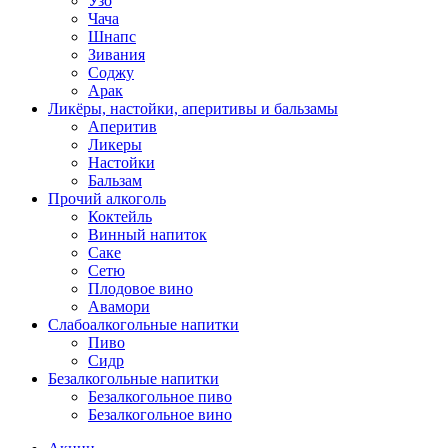
Узо
Чача
Шнапс
Зивания
Соджу
Арак
Ликёры, настойки, аперитивы и бальзамы
Аперитив
Ликеры
Настойки
Бальзам
Прочий алкоголь
Коктейль
Винный напиток
Саке
Сетю
Плодовое вино
Авамори
Слабоалкогольные напитки
Пиво
Сидр
Безалкогольные напитки
Безалкогольное пиво
Безалкогольное вино