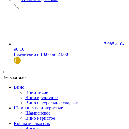
+7 985 410-
90-10
Ежедневно с 10:00 до 23:00
Весь каталог
Вино
Вино тихое
Вино креплёное
Вино натуральное сладкое
Шампанские и игристые
Шампанское
Вино игристое
Крепкий алкоголь
Виски