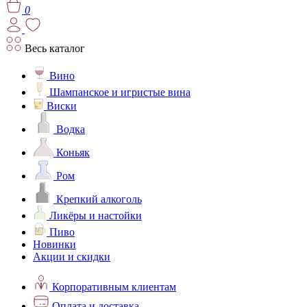
0
Весь каталог
Вино
Шампанское и игристые вина
Виски
Водка
Коньяк
Ром
Крепкий алкоголь
Ликёры и настойки
Пиво
Новинки
Акции и скидки
Корпоративным клиентам
Оплата и доставка