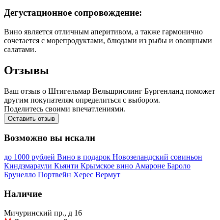
Дегустационное сопровождение:
Вино является отличным аперитивом, а также гармонично
сочетается с морепродуктами, блюдами из рыбы и овощными
салатами.
Отзывы
Ваш отзыв о Штигельмар Вельшрислинг Бургенланд поможет
другим покупателям определиться с выбором.
Поделитесь своими впечатлениями.
Оставить отзыв
Возможно вы искали
до 1000 рублей
Вино в подарок
Новозеландский совиньон
Киндзмараули
Кьянти
Крымское вино
Амароне
Бароло
Брунелло
Портвейн
Херес
Вермут
Наличие
Мичуринский пр., д 16