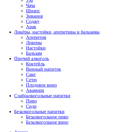
Узо
Чача
Шнапс
Зивания
Соджу
Арак
Ликёры, настойки, аперитивы и бальзамы
Аперитив
Ликеры
Настойки
Бальзам
Прочий алкоголь
Коктейль
Винный напиток
Саке
Сетю
Плодовое вино
Авамори
Слабоалкогольные напитки
Пиво
Сидр
Безалкогольные напитки
Безалкогольное пиво
Безалкогольное вино