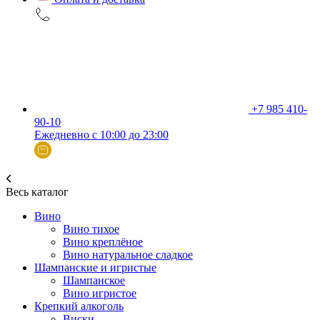
+7 985 410-
90-10
Ежедневно с 10:00 до 23:00
Весь каталог
Вино
Вино тихое
Вино креплёное
Вино натуральное сладкое
Шампанские и игристые
Шампанское
Вино игристое
Крепкий алкоголь
Виски