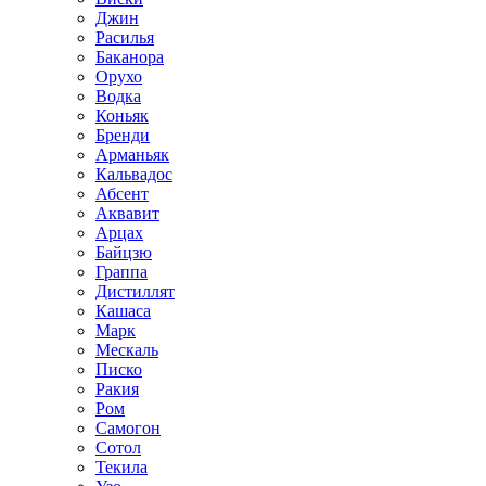
Джин
Расилья
Баканора
Орухо
Водка
Коньяк
Бренди
Арманьяк
Кальвадос
Абсент
Аквавит
Арцах
Байцзю
Граппа
Дистиллят
Кашаса
Марк
Мескаль
Писко
Ракия
Ром
Самогон
Сотол
Текила