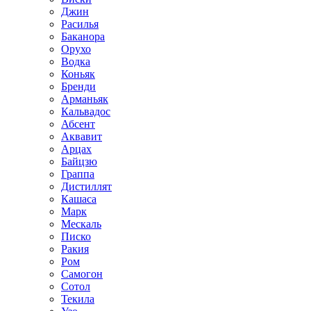
Джин
Расилья
Баканора
Орухо
Водка
Коньяк
Бренди
Арманьяк
Кальвадос
Абсент
Аквавит
Арцах
Байцзю
Граппа
Дистиллят
Кашаса
Марк
Мескаль
Писко
Ракия
Ром
Самогон
Сотол
Текила