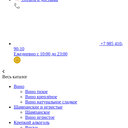
+7 985 410-
90-10
Ежедневно с 10:00 до 23:00
Весь каталог
Вино
Вино тихое
Вино креплёное
Вино натуральное сладкое
Шампанские и игристые
Шампанское
Вино игристое
Крепкий алкоголь
Виски