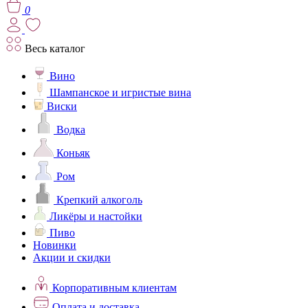
0
Весь каталог
Вино
Шампанское и игристые вина
Виски
Водка
Коньяк
Ром
Крепкий алкоголь
Ликёры и настойки
Пиво
Новинки
Акции и скидки
Корпоративным клиентам
Оплата и доставка