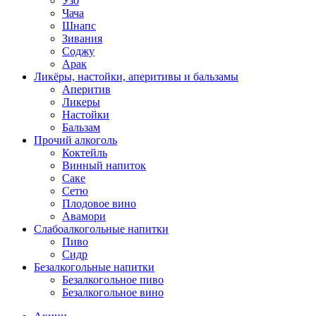
Узо
Чача
Шнапс
Зивания
Соджу
Арак
Ликёры, настойки, аперитивы и бальзамы
Аперитив
Ликеры
Настойки
Бальзам
Прочий алкоголь
Коктейль
Винный напиток
Саке
Сетю
Плодовое вино
Авамори
Слабоалкогольные напитки
Пиво
Сидр
Безалкогольные напитки
Безалкогольное пиво
Безалкогольное вино