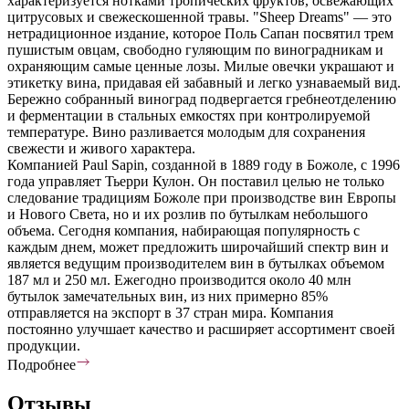
характеризуется нотками тропических фруктов, освежающих
цитрусовых и свежескошенной травы. "Sheep Dreams" — это
нетрадиционное издание, которое Поль Сапан посвятил трем
пушистым овцам, свободно гуляющим по виноградникам и
охраняющим самые ценные лозы. Милые овечки украшают и
этикетку вина, придавая ей забавный и легко узнаваемый вид.
Бережно собранный виноград подвергается гребнеотделению
и ферментации в стальных емкостях при контролируемой
температуре. Вино разливается молодым для сохранения
свежести и живого характера.
Компанией Paul Sapin, созданной в 1889 году в Божоле, с 1996
года управляет Тьерри Кулон. Он поставил целью не только
следование традициям Божоле при производстве вин Европы
и Нового Света, но и их розлив по бутылкам небольшого
объема. Сегодня компания, набирающая популярность с
каждым днем, может предложить широчайший спектр вин и
является ведущим производителем вин в бутылках объемом
187 мл и 250 мл. Ежегодно производится около 40 млн
бутылок замечательных вин, из них примерно 85%
отправляется на экспорт в 37 стран мира. Компания
постоянно улучшает качество и расширяет ассортимент своей
продукции.
Подробнее
Отзывы