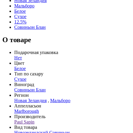
Новая Зеландия
Мальборо
Белое
Сухое
12.5%
Совиньон Блан
О товаре
Подарочная упаковка
Нет
Цвет
Белое
Тип по сахару
Сухое
Виноград
Совиньон Блан
Регион
Новая Зеландия
,
Мальборо
Аппелласьон
Marlborough
Производитель
Paul Sapin
Вид товара
Новозеландский Совиньон