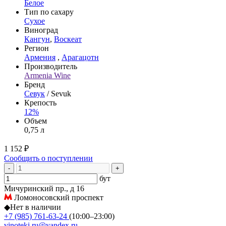
Белое
Тип по сахару
Сухое
Виноград
Кангун
,
Воскеат
Регион
Армения
,
Арагацотн
Производитель
Armenia Wine
Бренд
Севук
/ Sevuk
Крепость
12%
Объем
0,75 л
1 152 ₽
Сообщить о поступлении
-
+
бут
Мичуринский пр., д 16
Ломоносовский проспект
◆
Нет в наличии
+7 (985) 761-63-24
(10:00–23:00)
vinoteki.ru@yandex.ru