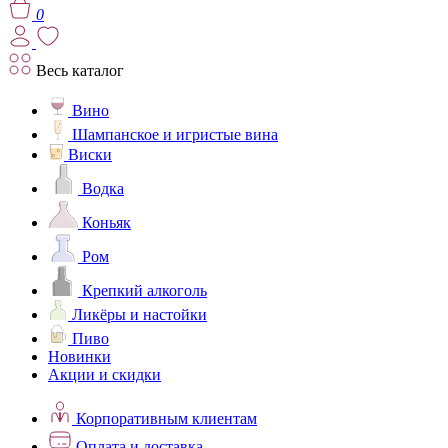
0
Весь каталог
Вино
Шампанское и игристые вина
Виски
Водка
Коньяк
Ром
Крепкий алкоголь
Ликёры и настойки
Пиво
Новинки
Акции и скидки
Корпоративным клиентам
Оплата и доставка