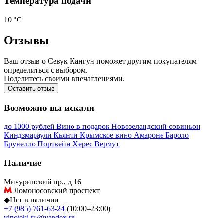
Температура подачи
10 °С
Отзывы
Ваш отзыв о Севук Кангун поможет другим покупателям
определиться с выбором.
Поделитесь своими впечатлениями.
Оставить отзыв
Возможно вы искали
до 1000 рублей
Вино в подарок
Новозеландский совиньон
Киндзмараули
Кьянти
Крымское вино
Амароне
Бароло
Брунелло
Портвейн
Херес
Вермут
Наличие
Мичуринский пр., д 16
Ломоносовский проспект
◆
Нет в наличии
+7 (985) 761-63-24
(10:00–23:00)
vinoteki.ru@yandex.ru