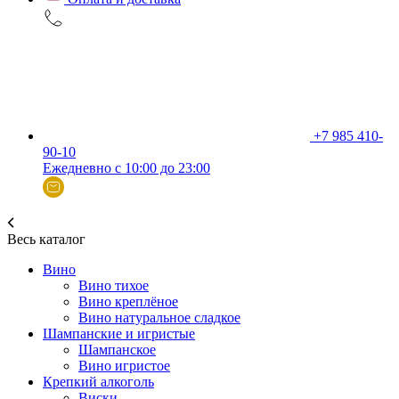
+7 985 410-
90-10
Ежедневно с 10:00 до 23:00
Весь каталог
Вино
Вино тихое
Вино креплёное
Вино натуральное сладкое
Шампанские и игристые
Шампанское
Вино игристое
Крепкий алкоголь
Виски