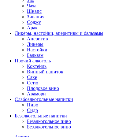
Узо
Чача
Шнапс
Зивания
Соджу
Арак
Ликёры, настойки, аперитивы и бальзамы
Аперитив
Ликеры
Настойки
Бальзам
Прочий алкоголь
Коктейль
Винный напиток
Саке
Сетю
Плодовое вино
Авамори
Слабоалкогольные напитки
Пиво
Сидр
Безалкогольные напитки
Безалкогольное пиво
Безалкогольное вино