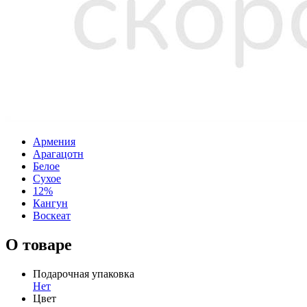
Армения
Арагацотн
Белое
Сухое
12%
Кангун
Воскеат
О товаре
Подарочная упаковка
Нет
Цвет