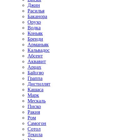
Джин
Расилья
Баканора
Орухо
Водка
Коньяк
Бренди
Арманьяк
Кальвадос
Абсент
Аквавит
Арцах
Байцзю
Граппа
Дистиллят
Кашаса
Марк
Мескаль
Писко
Ракия
Ром
Самогон
Сотол
Текила