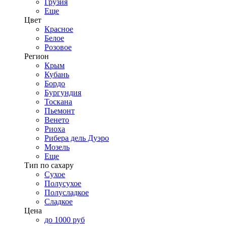
Грузия
Еще
Цвет
Красное
Белое
Розовое
Регион
Крым
Кубань
Бордо
Бургундия
Тоскана
Пьемонт
Венето
Риоха
Рибера дель Дуэро
Мозель
Еще
Тип по сахару
Сухое
Полусухое
Полусладкое
Сладкое
Цена
до 1000 руб