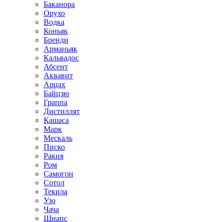
Баканора
Орухо
Водка
Коньяк
Бренди
Арманьяк
Кальвадос
Абсент
Аквавит
Арцах
Байцзю
Граппа
Дистиллят
Кашаса
Марк
Мескаль
Писко
Ракия
Ром
Самогон
Сотол
Текила
Узо
Чача
Шнапс