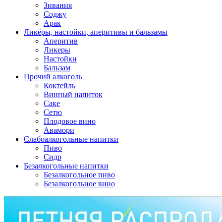
Зивания
Соджу
Арак
Ликёры, настойки, аперитивы и бальзамы
Аперитив
Ликеры
Настойки
Бальзам
Прочий алкоголь
Коктейль
Винный напиток
Саке
Сетю
Плодовое вино
Авамори
Слабоалкогольные напитки
Пиво
Сидр
Безалкогольные напитки
Безалкогольное пиво
Безалкогольное вино