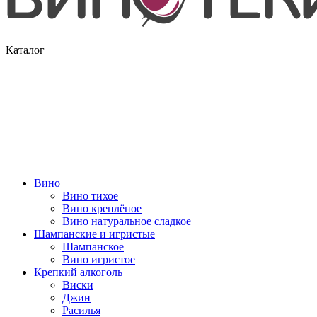
Каталог
Вино
Вино тихое
Вино креплёное
Вино натуральное сладкое
Шампанские и игристые
Шампанское
Вино игристое
Крепкий алкоголь
Виски
Джин
Расилья