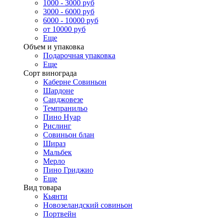
1000 - 3000 руб
3000 - 6000 руб
6000 - 10000 руб
от 10000 руб
Еще
Объем и упаковка
Подарочная упаковка
Еще
Сорт винограда
Каберне Совиньон
Шардоне
Санджовезе
Темпранильо
Пино Нуар
Рислинг
Совиньон блан
Шираз
Мальбек
Мерло
Пино Гриджио
Еще
Вид товара
Кьянти
Новозеландский совиньон
Портвейн