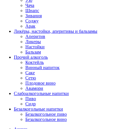
Узо
Чача
Шнапс
Зивания
Соджу
Арак
Ликёры, настойки, аперитивы и бальзамы
Аперитив
Ликеры
Настойки
Бальзам
Прочий алкоголь
Коктейль
Винный напиток
Саке
Сетю
Плодовое вино
Авамори
Слабоалкогольные напитки
Пиво
Сидр
Безалкогольные напитки
Безалкогольное пиво
Безалкогольное вино