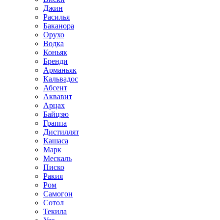
Джин
Расилья
Баканора
Орухо
Водка
Коньяк
Бренди
Арманьяк
Кальвадос
Абсент
Аквавит
Арцах
Байцзю
Граппа
Дистиллят
Кашаса
Марк
Мескаль
Писко
Ракия
Ром
Самогон
Сотол
Текила