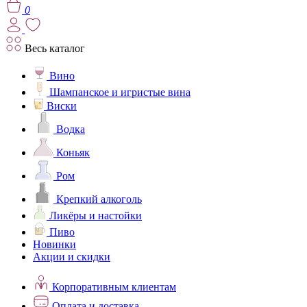
0
Весь каталог
Вино
Шампанское и игристые вина
Виски
Водка
Коньяк
Ром
Крепкий алкоголь
Ликёры и настойки
Пиво
Новинки
Акции и скидки
Корпоративным клиентам
Оплата и доставка