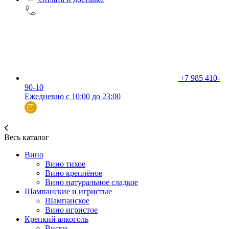
+7 985 410-
90-10
Ежедневно с 10:00 до 23:00
Весь каталог
Вино
Вино тихое
Вино креплёное
Вино натуральное сладкое
Шампанские и игристые
Шампанское
Вино игристое
Крепкий алкоголь
Виски