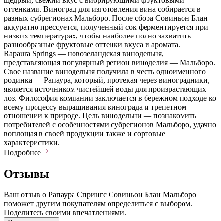
щедрый, свежий вкус с вибрирующими фруктовыми
оттенками. Виноград для изготовления вина собирается в
разных субрегионах Мальборо. После сбора Совиньон Блан
аккуратно прессуется, полученный сок ферментируется при
низких температурах, чтобы наиболее полно захватить
разнообразные фруктовые оттенки вкуса и аромата.
Rapaura Springs — новозеландская винодельня,
представляющая популярный регион виноделия — Мальборо.
Свое название винодельня получила в честь одноименного
родинка — Рапаура, который, протекая через виноградники,
является источником чистейшей воды для произрастающих
лоз. Философия компании заключается в бережном подходе ко
всему процессу выращивания винограда и трепетном
отношении к природе. Цель винодельни — познакомить
потребителей с особенностями субрегионов Мальборо, удачно
воплощая в своей продукции также и сортовые
характеристики.
Подробнее
Отзывы
Ваш отзыв о Рапаура Спрингс Совиньон Блан Мальборо
поможет другим покупателям определиться с выбором.
Поделитесь своими впечатлениями.