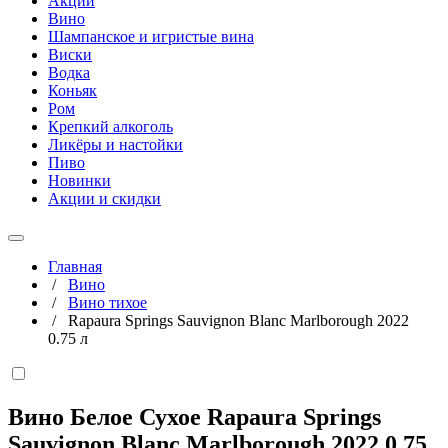
Акции
Вино
Шампанское и игристые вина
Виски
Водка
Коньяк
Ром
Крепкий алкоголь
Ликёры и настойки
Пиво
Новинки
Акции и скидки
Главная
/
Вино
/
Вино тихое
/
Rapaura Springs Sauvignon Blanc Marlborough 2022
0.75 л
Вино Белое Сухое Rapaura Springs
Sauvignon Blanc Marlborough 2022
0,75