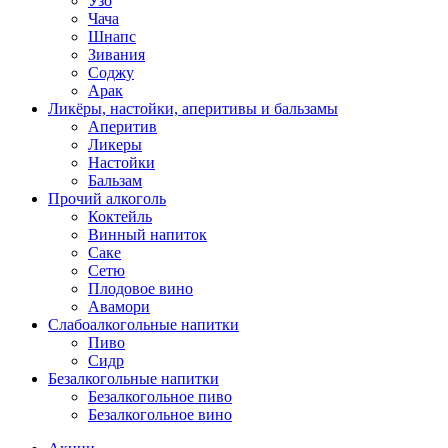
Узо
Чача
Шнапс
Зивания
Соджу
Арак
Ликёры, настойки, аперитивы и бальзамы
Аперитив
Ликеры
Настойки
Бальзам
Прочий алкоголь
Коктейль
Винный напиток
Саке
Сетю
Плодовое вино
Авамори
Слабоалкогольные напитки
Пиво
Сидр
Безалкогольные напитки
Безалкогольное пиво
Безалкогольное вино