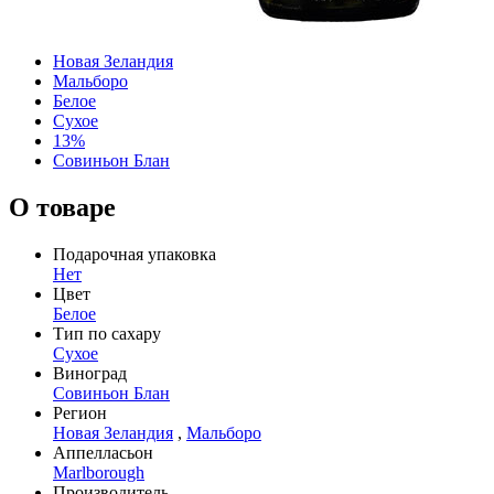
Новая Зеландия
Мальборо
Белое
Сухое
13%
Совиньон Блан
О товаре
Подарочная упаковка
Нет
Цвет
Белое
Тип по сахару
Сухое
Виноград
Совиньон Блан
Регион
Новая Зеландия
,
Мальборо
Аппелласьон
Marlborough
Производитель