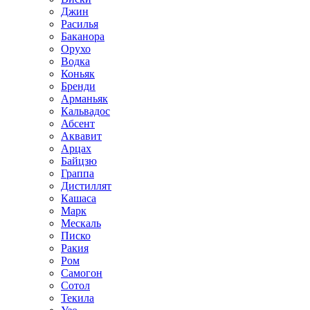
Джин
Расилья
Баканора
Орухо
Водка
Коньяк
Бренди
Арманьяк
Кальвадос
Абсент
Аквавит
Арцах
Байцзю
Граппа
Дистиллят
Кашаса
Марк
Мескаль
Писко
Ракия
Ром
Самогон
Сотол
Текила