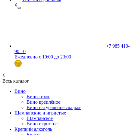
+7 985 410-
90-10
Ежедневно с 10:00 до 23:00
Весь каталог
Вино
Вино тихое
Вино креплёное
Вино натуральное сладкое
Шампанские и игристые
Шампанское
Вино игристое
Крепкий алкоголь
Виски