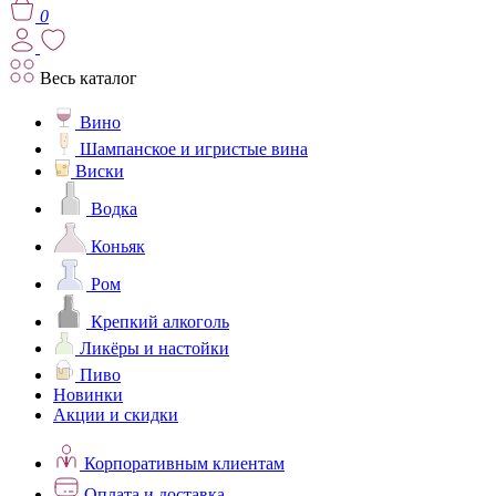
0
Весь каталог
Вино
Шампанское и игристые вина
Виски
Водка
Коньяк
Ром
Крепкий алкоголь
Ликёры и настойки
Пиво
Новинки
Акции и скидки
Корпоративным клиентам
Оплата и доставка