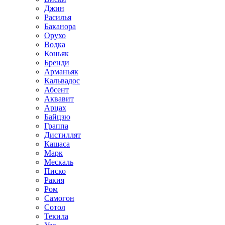
Джин
Расилья
Баканора
Орухо
Водка
Коньяк
Бренди
Арманьяк
Кальвадос
Абсент
Аквавит
Арцах
Байцзю
Граппа
Дистиллят
Кашаса
Марк
Мескаль
Писко
Ракия
Ром
Самогон
Сотол
Текила