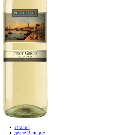
Италия
делле Венецие