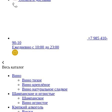
+7 985 410-
90-10
Ежедневно с 10:00 до 23:00
Весь каталог
Вино
Вино тихое
Вино креплёное
Вино натуральное сладкое
Шампанские и игристые
Шампанское
Вино игристое
Крепкий алкоголь
Виски