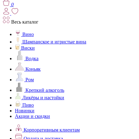
0
Весь каталог
Вино
Шампанское и игристые вина
Виски
Водка
Коньяк
Ром
Крепкий алкоголь
Ликёры и настойки
Пиво
Новинки
Акции и скидки
Корпоративным клиентам
Оплата и доставка