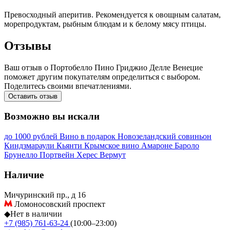
Превосходный аперитив. Рекомендуется к овощным салатам,
морепродуктам, рыбным блюдам и к белому мясу птицы.
Отзывы
Ваш отзыв о Портобелло Пино Гриджио Делле Венецие
поможет другим покупателям определиться с выбором.
Поделитесь своими впечатлениями.
Оставить отзыв
Возможно вы искали
до 1000 рублей
Вино в подарок
Новозеландский совиньон
Киндзмараули
Кьянти
Крымское вино
Амароне
Бароло
Брунелло
Портвейн
Херес
Вермут
Наличие
Мичуринский пр., д 16
Ломоносовский проспект
◆
Нет в наличии
+7 (985) 761-63-24
(10:00–23:00)