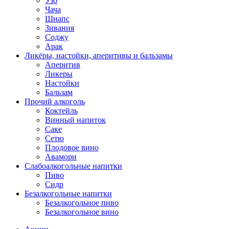
Узо
Чача
Шнапс
Зивания
Соджу
Арак
Ликёры, настойки, аперитивы и бальзамы
Аперитив
Ликеры
Настойки
Бальзам
Прочий алкоголь
Коктейль
Винный напиток
Саке
Сетю
Плодовое вино
Авамори
Слабоалкогольные напитки
Пиво
Сидр
Безалкогольные напитки
Безалкогольное пиво
Безалкогольное вино