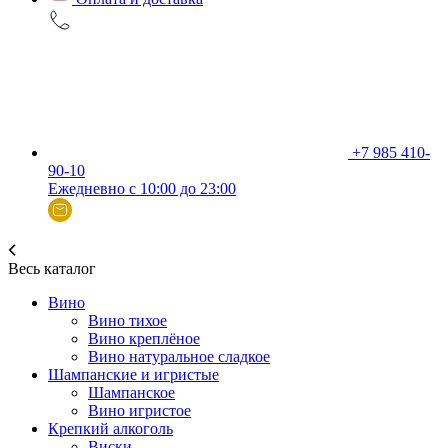
+7 985 410-
90-10
Ежедневно с 10:00 до 23:00
Весь каталог
Вино
Вино тихое
Вино креплёное
Вино натуральное сладкое
Шампанские и игристые
Шампанское
Вино игристое
Крепкий алкоголь
Виски