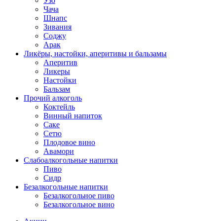
Узо
Чача
Шнапс
Зивания
Соджу
Арак
Ликёры, настойки, аперитивы и бальзамы
Аперитив
Ликеры
Настойки
Бальзам
Прочий алкоголь
Коктейль
Винный напиток
Саке
Сетю
Плодовое вино
Авамори
Слабоалкогольные напитки
Пиво
Сидр
Безалкогольные напитки
Безалкогольное пиво
Безалкогольное вино