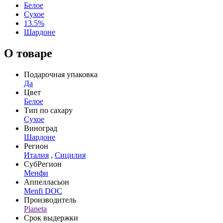
Белое
Сухое
13.5%
Шардоне
О товаре
Подарочная упаковка
Да
Цвет
Белое
Тип по сахару
Сухое
Виноград
Шардоне
Регион
Италия
,
Сицилия
СубРегион
Менфи
Аппелласьон
Menfi DOC
Производитель
Planeta
Срок выдержки