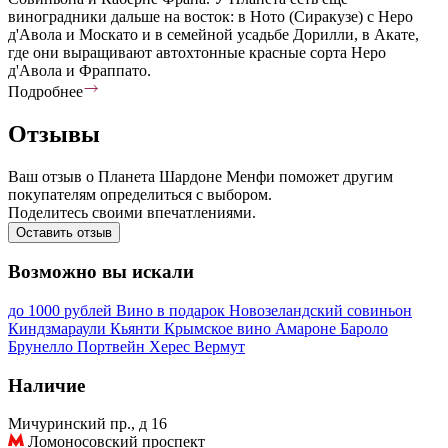
виноградники дальше на восток: в Ното (Сиракузе) с Неро
д'Авола и Москато и в семейной усадьбе Дорилли, в Акате,
где они выращивают автохтонные красные сорта Неро
д'Авола и Фраппато.
Подробнее
Отзывы
Ваш отзыв о Планета Шардоне Менфи поможет другим
покупателям определиться с выбором.
Поделитесь своими впечатлениями.
Оставить отзыв
Возможно вы искали
до 1000 рублей
Вино в подарок
Новозеландский совиньон
Киндзмараули
Кьянти
Крымское вино
Амароне
Бароло
Брунелло
Портвейн
Херес
Вермут
Наличие
Мичуринский пр., д 16
Ломоносовский проспект