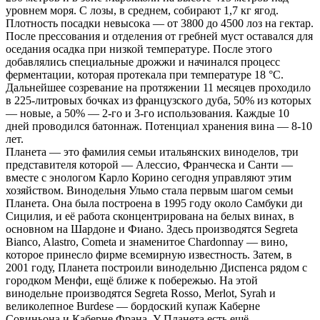
уровнем моря. С лозы, в среднем, собирают 1,7 кг ягод.
Плотность посадки невысока — от 3800 до 4500 лоз на гектар.
После прессования и отделения от гребней муст оставался для
оседания осадка при низкой температуре. После этого
добавлялись специальные дрожжи и начинался процесс
ферментации, которая протекала при температуре 18 °С.
Дальнейшее созревание на протяжении 11 месяцев проходило
в 225-литровых бочках из французского дуба, 50% из которых
— новые, а 50% — 2-го и 3-го использования. Каждые 10
дней проводился батоннаж. Потенциал хранения вина — 8-10
лет.
Планета — это фамилия семьи итальянских виноделов, три
представителя которой — Алессио, Франческа и Санти —
вместе с энологом Карло Корино сегодня управляют этим
хозяйством. Винодельня Ульмо стала первым шагом семьи
Планета. Она была построена в 1995 году около Самбуки ди
Сицилия, и её работа сконцентрирована на белых винах, в
основном на Шардоне и Фиано. Здесь производятся Segreta
Bianco, Alastro, Cometa и знаменитое Chardonnay — вино,
которое принесло фирме всемирную известность. Затем, в
2001 году, Планета построили винодельню Диспенса рядом с
городком Менфи, ещё ближе к побережью. На этой
винодельне производятся Segreta Rosso, Merlot, Syrah и
великолепное Burdese — бордоский купаж Каберне
Совиньона и Каберне Франа. У Планета есть ещё