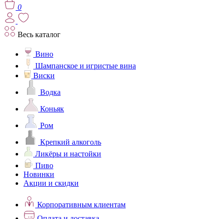
0
Весь каталог
Вино
Шампанское и игристые вина
Виски
Водка
Коньяк
Ром
Крепкий алкоголь
Ликёры и настойки
Пиво
Новинки
Акции и скидки
Корпоративным клиентам
Оплата и доставка