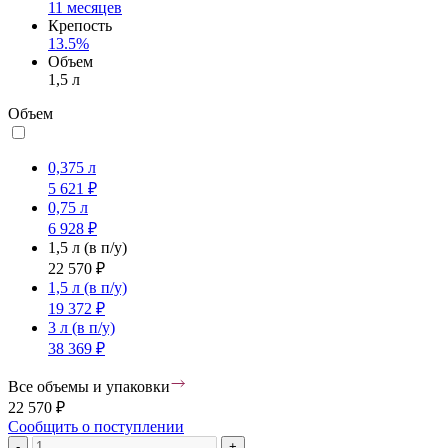
11 месяцев
Крепость
13.5%
Объем
1,5 л
Объем
0,375 л
5 621 ₽
0,75 л
6 928 ₽
1,5 л
(в п/у)
22 570 ₽
1,5 л
(в п/у)
19 372 ₽
3 л
(в п/у)
38 369 ₽
Все объемы и упаковки
22 570 ₽
Сообщить о поступлении
-
+