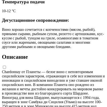
Температура подачи
10-12 °С
Дегустационное сопровождение:
Вино хорошо сочетается с копченостями (мясом, рыбой),
пряными сырами, рыбным супом, ризотто с артишоками, кус-
кусом с рыбой, тунцом на гриле, осьминогами в томатном
соусе или жареными, овощными салатами и многими
другими рыбными и овощными блюдами.
Описание
Chardonnay от Планеты — белое вино с неповторимым
сицилийским характером, отражающее в себе все изменения и
инновации в сицилийском виноделии и уже ставшее иконой
сицилийских вин. В компании Планета оно рождено из
желания и мечты достойно конкурировать на мировом рынке
в производстве вин из благородного сорта Шардоне.
Виноград для вина Шардоне, выпускающегося с 1994 года,
выращен в зоне Самбука ди Сицилия (Ульмо) на высоте 100-
250 метров и в зоне Марокколи на высоте 415 метров над