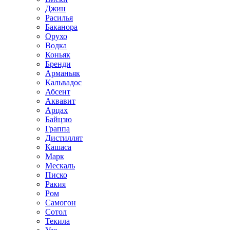
Джин
Расилья
Баканора
Орухо
Водка
Коньяк
Бренди
Арманьяк
Кальвадос
Абсент
Аквавит
Арцах
Байцзю
Граппа
Дистиллят
Кашаса
Марк
Мескаль
Писко
Ракия
Ром
Самогон
Сотол
Текила