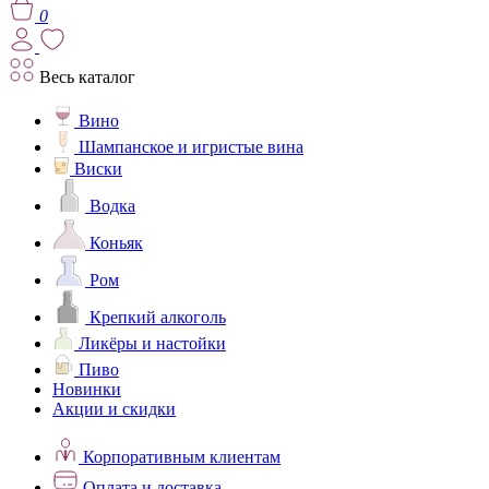
0
Весь каталог
Вино
Шампанское и игристые вина
Виски
Водка
Коньяк
Ром
Крепкий алкоголь
Ликёры и настойки
Пиво
Новинки
Акции и скидки
Корпоративным клиентам
Оплата и доставка