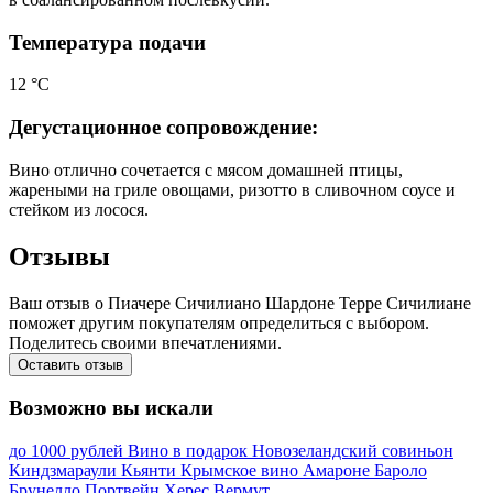
Температура подачи
12 °С
Дегустационное сопровождение:
Вино отлично сочетается с мясом домашней птицы,
жареными на гриле овощами, ризотто в сливочном соусе и
стейком из лосося.
Отзывы
Ваш отзыв о Пиачере Сичилиано Шардоне Терре Сичилиане
поможет другим покупателям определиться с выбором.
Поделитесь своими впечатлениями.
Оставить отзыв
Возможно вы искали
до 1000 рублей
Вино в подарок
Новозеландский совиньон
Киндзмараули
Кьянти
Крымское вино
Амароне
Бароло
Брунелло
Портвейн
Херес
Вермут