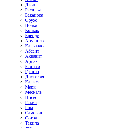
Джин
Расилья
Баканора
Орухо
Водка
Коньяк
Бренди
Арманьяк
Кальвадос
Абсент
Аквавит
Арцах
Байцзю
Граппа
Дистиллят
Кашаса
Марк
Мескаль
Писко
Ракия
Ром
Самогон
Сотол
Текила