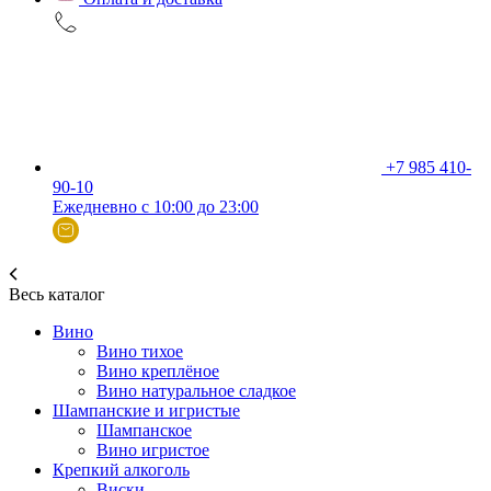
+7 985 410-
90-10
Ежедневно с 10:00 до 23:00
Весь каталог
Вино
Вино тихое
Вино креплёное
Вино натуральное сладкое
Шампанские и игристые
Шампанское
Вино игристое
Крепкий алкоголь
Виски