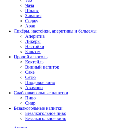
Узо
Чача
Шнапс
Зивания
Соджу
Арак
Ликёры, настойки, аперитивы и бальзамы
Аперитив
Ликеры
Настойки
Бальзам
Прочий алкоголь
Коктейль
Винный напиток
Саке
Сетю
Плодовое вино
Авамори
Слабоалкогольные напитки
Пиво
Сидр
Безалкогольные напитки
Безалкогольное пиво
Безалкогольное вино