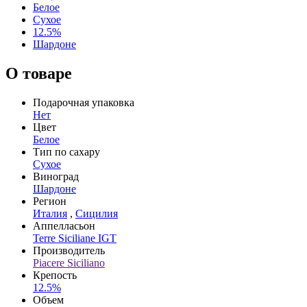
Белое
Сухое
12.5%
Шардоне
О товаре
Подарочная упаковка
Нет
Цвет
Белое
Тип по сахару
Сухое
Виноград
Шардоне
Регион
Италия
,
Сицилия
Аппелласьон
Terre Siciliane IGT
Производитель
Piacere Siciliano
Крепость
12.5%
Объем