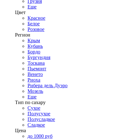
Грузия
Еще
Цвет
Красное
Белое
Розовое
Регион
Крым
Кубань
Бордо
Бургундия
Тоскана
Пьемонт
Венето
Риоха
Рибера дель Дуэро
Мозель
Еще
Тип по сахару
Сухое
Полусухое
Полусладкое
Сладкое
Цена
до 1000 руб