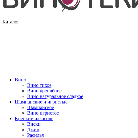
Каталог
Вино
Вино тихое
Вино креплёное
Вино натуральное сладкое
Шампанские и игристые
Шампанское
Вино игристое
Крепкий алкоголь
Виски
Джин
Расилья