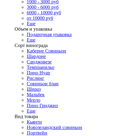
1000 - 3000 руб
3000 - 6000 руб
6000 - 10000 руб
от 10000 руб
Еще
Объем и упаковка
Подарочная упаковка
Еще
Сорт винограда
Каберне Совиньон
Шардоне
Санджовезе
Темпранильо
Пино Нуар
Рислинг
Совиньон блан
Шираз
Мальбек
Мерло
Пино Гриджио
Еще
Вид товара
Кьянти
Новозеландский совиньон
Портвейн