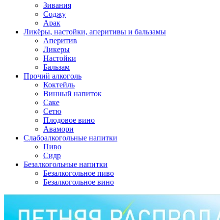
Зивания
Соджу
Арак
Ликёры, настойки, аперитивы и бальзамы
Аперитив
Ликеры
Настойки
Бальзам
Прочий алкоголь
Коктейль
Винный напиток
Саке
Сетю
Плодовое вино
Авамори
Слабоалкогольные напитки
Пиво
Сидр
Безалкогольные напитки
Безалкогольное пиво
Безалкогольное вино