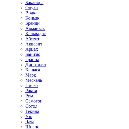
Баканора
Орухо
Водка
Коньяк
Бренди
Арманьяк
Кальвадос
Абсент
Аквавит
Арцах
Байцзю
Граппа
Дистиллят
Кашаса
Марк
Мескаль
Писко
Ракия
Ром
Самогон
Сотол
Текила
Узо
Чача
Шнапс