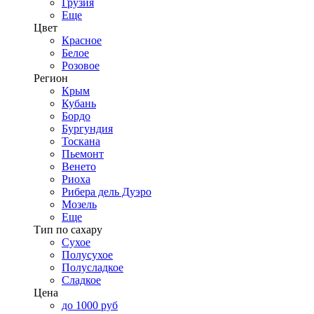
Грузия
Еще
Цвет
Красное
Белое
Розовое
Регион
Крым
Кубань
Бордо
Бургундия
Тоскана
Пьемонт
Венето
Риоха
Рибера дель Дуэро
Мозель
Еще
Тип по сахару
Сухое
Полусухое
Полусладкое
Сладкое
Цена
до 1000 руб