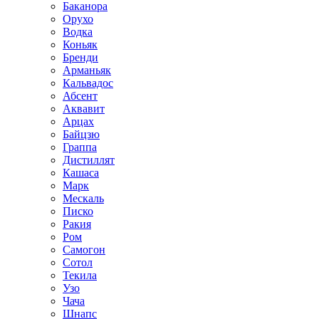
Баканора
Орухо
Водка
Коньяк
Бренди
Арманьяк
Кальвадос
Абсент
Аквавит
Арцах
Байцзю
Граппа
Дистиллят
Кашаса
Марк
Мескаль
Писко
Ракия
Ром
Самогон
Сотол
Текила
Узо
Чача
Шнапс