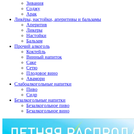
Зивания
Соджу
Арак
Ликёры, настойки, аперитивы и бальзамы
Аперитив
Ликеры
Настойки
Бальзам
Прочий алкоголь
Коктейль
Винный напиток
Саке
Сетю
Плодовое вино
Авамори
Слабоалкогольные напитки
Пиво
Сидр
Безалкогольные напитки
Безалкогольное пиво
Безалкогольное вино