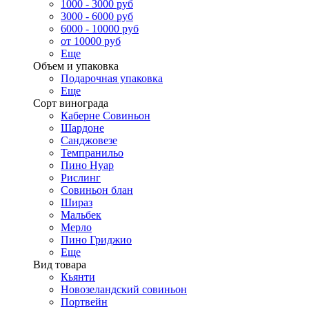
1000 - 3000 руб
3000 - 6000 руб
6000 - 10000 руб
от 10000 руб
Еще
Объем и упаковка
Подарочная упаковка
Еще
Сорт винограда
Каберне Совиньон
Шардоне
Санджовезе
Темпранильо
Пино Нуар
Рислинг
Совиньон блан
Шираз
Мальбек
Мерло
Пино Гриджио
Еще
Вид товара
Кьянти
Новозеландский совиньон
Портвейн