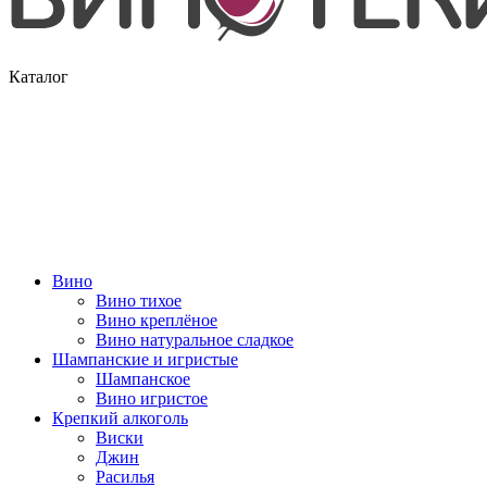
Каталог
Вино
Вино тихое
Вино креплёное
Вино натуральное сладкое
Шампанские и игристые
Шампанское
Вино игристое
Крепкий алкоголь
Виски
Джин
Расилья