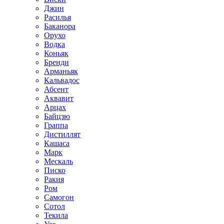
Джин
Расилья
Баканора
Орухо
Водка
Коньяк
Бренди
Арманьяк
Кальвадос
Абсент
Аквавит
Арцах
Байцзю
Граппа
Дистиллят
Кашаса
Марк
Мескаль
Писко
Ракия
Ром
Самогон
Сотол
Текила