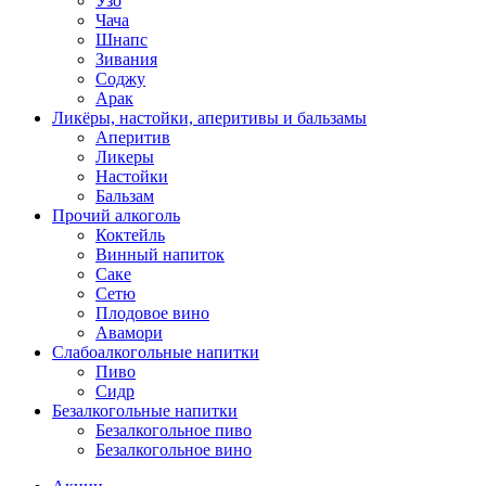
Узо
Чача
Шнапс
Зивания
Соджу
Арак
Ликёры, настойки, аперитивы и бальзамы
Аперитив
Ликеры
Настойки
Бальзам
Прочий алкоголь
Коктейль
Винный напиток
Саке
Сетю
Плодовое вино
Авамори
Слабоалкогольные напитки
Пиво
Сидр
Безалкогольные напитки
Безалкогольное пиво
Безалкогольное вино