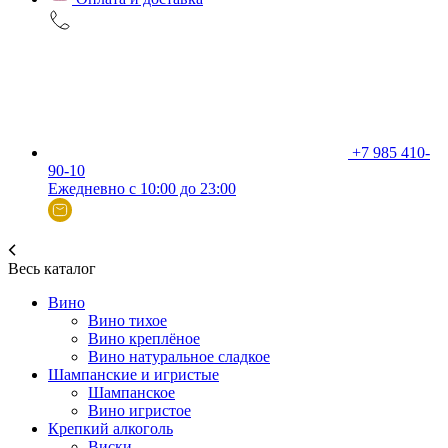
+7 985 410-
90-10
Ежедневно с 10:00 до 23:00
Весь каталог
Вино
Вино тихое
Вино креплёное
Вино натуральное сладкое
Шампанские и игристые
Шампанское
Вино игристое
Крепкий алкоголь
Виски