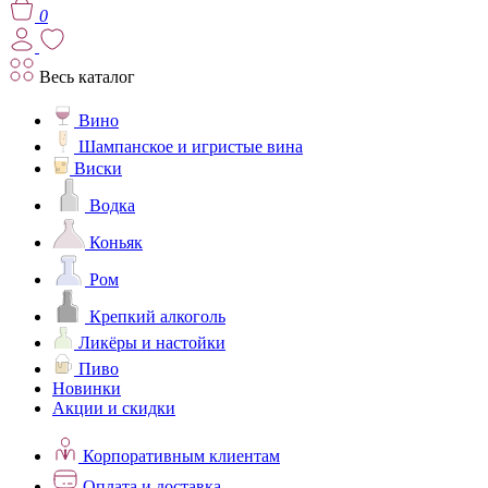
0
Весь каталог
Вино
Шампанское и игристые вина
Виски
Водка
Коньяк
Ром
Крепкий алкоголь
Ликёры и настойки
Пиво
Новинки
Акции и скидки
Корпоративным клиентам
Оплата и доставка