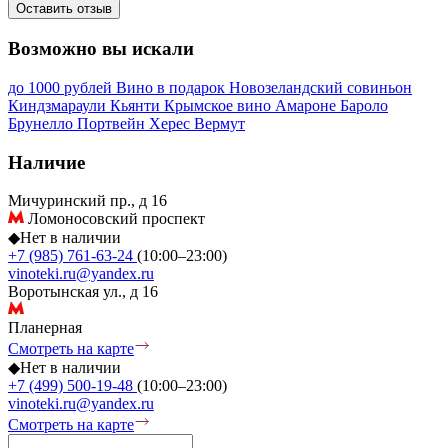
Оставить отзыв
Возможно вы искали
до 1000 рублей
Вино в подарок
Новозеландский совиньон
Киндзмараули
Кьянти
Крымское вино
Амароне
Бароло
Брунелло
Портвейн
Херес
Вермут
Наличие
Мичуринский пр., д 16
Ломоносовский проспект
◆
Нет в наличии
+7 (985) 761-63-24
(10:00–23:00)
vinoteki.ru@yandex.ru
Воротынская ул., д 16
Планерная
Смотреть на карте
◆
Нет в наличии
+7 (499) 500-19-48
(10:00–23:00)
vinoteki.ru@yandex.ru
Смотреть на карте