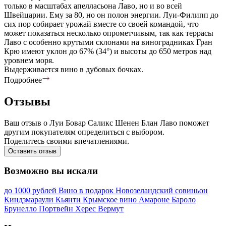
только в масштабах апелласьона Лаво, но и во всей
Швейцарии. Ему за 80, но он полон энергии. Луи-Филипп до
сих пор собирает урожай вместе со своей командой, что
может показаться несколько опрометчивым, так как террасы
Лаво с особенно крутыми склонами на виноградниках Гран
Крю имеют уклон до 67% (34°) и высоты до 650 метров над
уровнем моря.
Выдерживается вино в дубовых бочках.
Подробнее
Отзывы
Ваш отзыв о Луи Бовар Саликс Шенен Блан Лаво поможет
другим покупателям определиться с выбором.
Поделитесь своими впечатлениями.
Оставить отзыв
Возможно вы искали
до 1000 рублей
Вино в подарок
Новозеландский совиньон
Киндзмараули
Кьянти
Крымское вино
Амароне
Бароло
Брунелло
Портвейн
Херес
Вермут