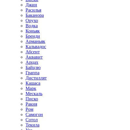
Джин
Расилья
Баканора
Орухо
Водка
Коньяк
Бренди
Арманьяк
Кальвадос
Абсент
Аквавит
Арцах
Байцзю
Граппа
Дистиллят
Кашаса
Марк
Мескаль
Писко
Ракия
Ром
Самогон
Сотол
Текила