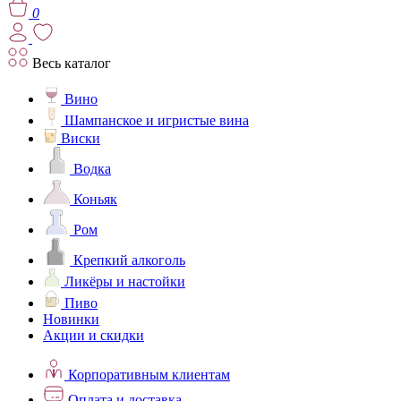
0
Весь каталог
Вино
Шампанское и игристые вина
Виски
Водка
Коньяк
Ром
Крепкий алкоголь
Ликёры и настойки
Пиво
Новинки
Акции и скидки
Корпоративным клиентам
Оплата и доставка