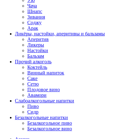
Узо
Чача
Шнапс
Зивания
Соджу
Арак
Ликёры, настойки, аперитивы и бальзамы
Аперитив
Ликеры
Настойки
Бальзам
Прочий алкоголь
Коктейль
Винный напиток
Саке
Сетю
Плодовое вино
Авамори
Слабоалкогольные напитки
Пиво
Сидр
Безалкогольные напитки
Безалкогольное пиво
Безалкогольное вино