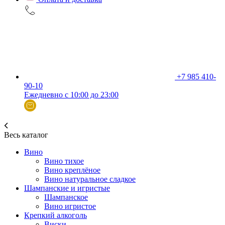
+7 985 410-
90-10
Ежедневно с 10:00 до 23:00
Весь каталог
Вино
Вино тихое
Вино креплёное
Вино натуральное сладкое
Шампанские и игристые
Шампанское
Вино игристое
Крепкий алкоголь
Виски