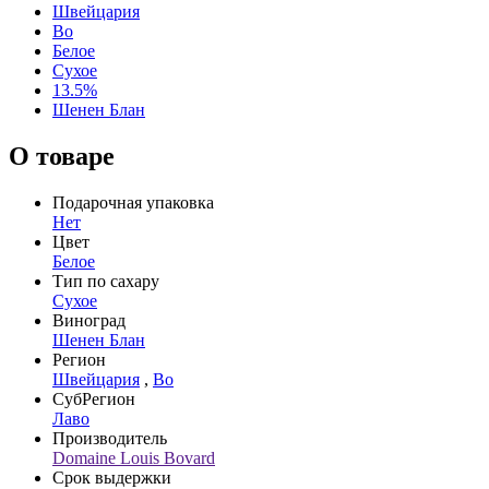
Швейцария
Во
Белое
Сухое
13.5%
Шенен Блан
О товаре
Подарочная упаковка
Нет
Цвет
Белое
Тип по сахару
Сухое
Виноград
Шенен Блан
Регион
Швейцария
,
Во
СубРегион
Лаво
Производитель
Domaine Louis Bovard
Срок выдержки