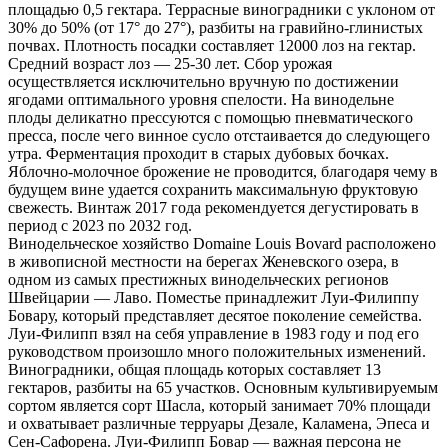
площадью 0,5 гектара. Террасные виноградники с уклоном от
30% до 50% (от 17° до 27°), разбиты на гравийно-глинистых
почвах. Плотность посадки составляет 12000 лоз на гектар.
Средний возраст лоз — 25-30 лет. Сбор урожая
осуществляется исключительно вручную по достижении
ягодами оптимального уровня спелости. На винодельне
плоды деликатно прессуются с помощью пневматического
пресса, после чего винное сусло отстаивается до следующего
утра. Ферментация проходит в старых дубовых бочках.
Яблочно-молочное брожение не проводится, благодаря чему в
будущем вине удается сохранить максимальную фруктовую
свежесть. Винтаж 2017 года рекомендуется дегустировать в
период с 2023 по 2032 год.
Винодельческое хозяйство Domaine Louis Bovard расположено
в живописной местности на берегах Женевского озера, в
одном из самых престижных винодельческих регионов
Швейцарии — Лаво. Поместье принадлежит Луи-Филиппу
Бовару, который представляет десятое поколение семейства.
Луи-Филипп взял на себя управление в 1983 году и под его
руководством произошло много положительных изменений.
Виноградники, общая площадь которых составляет 13
гектаров, разбиты на 65 участков. Основным культивируемым
сортом является сорт Шасла, который занимает 70% площади
и охватывает различные терруары Дезале, Каламена, Эпеса и
Сен-Сафорена. Луи-Филипп Бовар — важная персона не