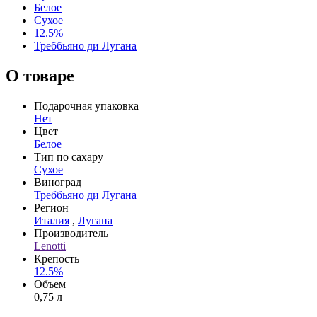
Белое
Сухое
12.5%
Треббьяно ди Лугана
О товаре
Подарочная упаковка
Нет
Цвет
Белое
Тип по сахару
Сухое
Виноград
Треббьяно ди Лугана
Регион
Италия
,
Лугана
Производитель
Lenotti
Крепость
12.5%
Объем
0,75 л