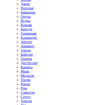
Джин
Расилья
Баканора
Орухо
Водка
Коньяк
Бренди
Арманьяк
Кальвадос
Абсент
Аквавит
Арцах
Байцзю
Граппа
Дистиллят
Кашаса
Марк
Мескаль
Писко
Ракия
Ром
Самогон
Сотол
Текила