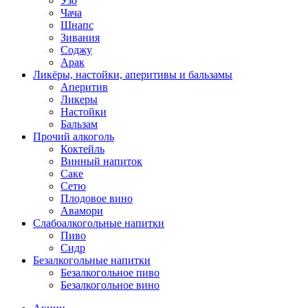
Узо
Чача
Шнапс
Зивания
Соджу
Арак
Ликёры, настойки, аперитивы и бальзамы
Аперитив
Ликеры
Настойки
Бальзам
Прочий алкоголь
Коктейль
Винный напиток
Саке
Сетю
Плодовое вино
Авамори
Слабоалкогольные напитки
Пиво
Сидр
Безалкогольные напитки
Безалкогольное пиво
Безалкогольное вино