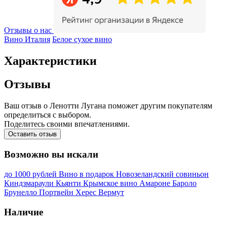
Отзывы о нас
Вино Италия
Белое сухое вино
Характеристики
Отзывы
Ваш отзыв о Ленотти Лугана поможет другим покупателям
определиться с выбором.
Поделитесь своими впечатлениями.
Оставить отзыв
Возможно вы искали
до 1000 рублей
Вино в подарок
Новозеландский совиньон
Киндзмараули
Кьянти
Крымское вино
Амароне
Бароло
Брунелло
Портвейн
Херес
Вермут
Наличие