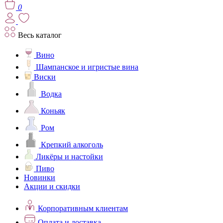
0
Весь каталог
Вино
Шампанское и игристые вина
Виски
Водка
Коньяк
Ром
Крепкий алкоголь
Ликёры и настойки
Пиво
Новинки
Акции и скидки
Корпоративным клиентам
Оплата и доставка